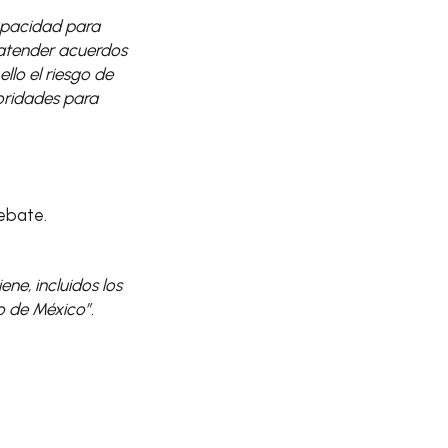
capacidad para
 atender acuerdos
llo el riesgo de
oridades para
debate.
ne, incluidos los
o de México”.