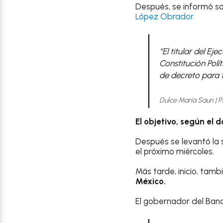
Después, se informó s
López Obrador.
“El titular del Ej
Constitución Polí
de decreto para t
Dulce María Sauri | 
El objetivo, según el 
Después se levantó la 
el próximo miércoles.
Más tarde, inicio, tamb
México.
El gobernador del Banco