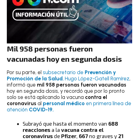
Mil 958 personas fueron
vacunadas
hoy en segunda dosis
Por su parte, el
subsecretario de
Prevención y
Promoción de la Salud
, Hugo López-Gatell Ramírez
,
informó que
mil 958 personas fueron vacunadas
hoy en segunda dosis, y recordó que por lo pronto
solo se está aplicando la vacuna
contra el
coronavirus
al
personal médico
en primera línea de
atención
COVID-19.
Subrayó que hasta el momento van
688
reacciones
a la
vacuna contra el
coronavirus
de
Pfizer
,
667
no graves y
21