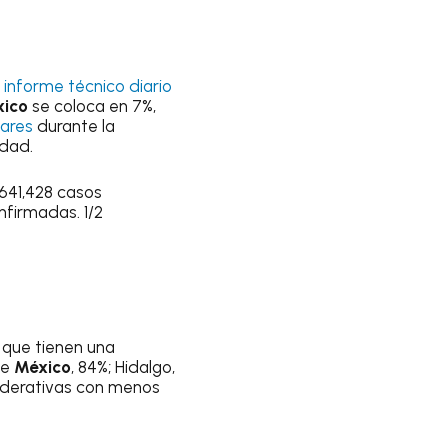
 informe técnico diario
ico
se coloca en 7%,
iares
durante la
idad.
1,641,428 casos
nfirmadas. 1/2
que tienen una
de
México
, 84%; Hidalgo,
federativas con menos