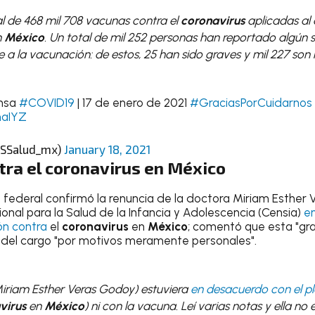
l de 468 mil 708 vacunas contra el
coronavirus
aplicadas al 
n
México
. Un total de mil 252 personas han reportado algún 
e a la vacunación: de estos, 25 han sido graves y mil 227 son 
ensa
#COVID19
| 17 de enero de 2021
#GraciasPorCuidarnos
haIYZ
@SSalud_mx)
January 18, 2021
tra el
coronavirus
en
México
a federal confirmó la renuncia de la doctora Miriam Esther
onal para la Salud de la Infancia y Adolescencia (Censia)
e
n contra
el
coronavirus
en
México
; comentó que esta "gr
 del cargo "por motivos meramente personales".
Miriam Esther Veras Godoy) estuviera
en desacuerdo con el p
virus
en
México
) ni con la vacuna. Leí varias notas y ella no 