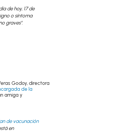
día de hoy, 17 de
signo o síntoma
no graves".
 Veras Godoy, directora
ncargada de la
an amiga y
lan de vacunación
está en