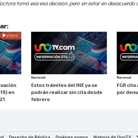
octora tomó esa esa decisión, pero sin estar en desacuerdo 
ar:
VIDEO
Nacional
Nacional
tuación
Estos trámites del INE ya se
FGR cita 
19) en
podrán realizar sin cita desde
por denu
21
febrero
ad
Derecho de Réplica
Quiénes somos
Historia de UnoTV