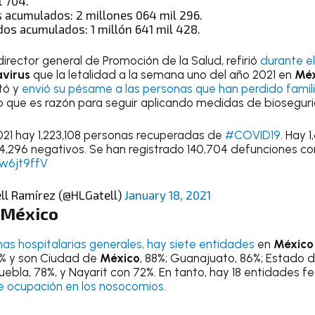
l 704.
 acumulados: 2 millones 064 mil 296.
os acumulados: 1 millón 641 mil 428.
director general de Promoción de la Salud, refirió
durante el
virus
que la letalidad a la semana uno del año 2021 en
Méx
tó y
envió su pésame a las personas que han perdido famil
lo que es razón para seguir aplicando medidas de biosegur
021 hay 1,223,108 personas recuperadas de
#COVID19
. Hay 
,296 negativos. Se han registrado 140,704 defunciones co
Cw6jt9ffV
ll Ramírez (@HLGatell)
January 18, 2021
México
mas hospitalarias generales, hay siete entidades
en
México
% y son Ciudad de
México
, 88%; Guanajuato, 86%; Estado 
Puebla, 78%, y Nayarit con 72%. En tanto, hay 18 entidades 
e ocupación en los nosocomios
.