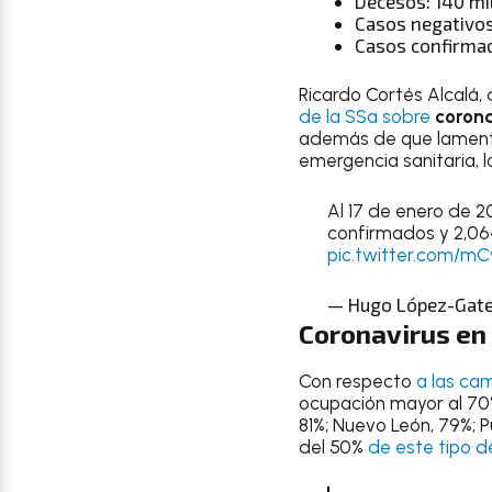
Decesos: 140 mi
Casos negativos
Casos confirmad
Ricardo Cortés Alcalá, 
de la SSa sobre
corona
además de que lamen
emergencia sanitaria, 
Al 17 de enero de 2
confirmados y 2,064
pic.twitter.com/m
— Hugo López-Gate
Coronavirus
en
Con respecto
a las ca
ocupación mayor al 70
81%; Nuevo León, 79%; 
del 50%
de este tipo d