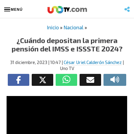
MENÚ
Inicio
»
Nacional
»
¿Cuándo depositan la primera
pensión del IMSS e ISSSTE 2024?
31 diciembre, 2023
| 10:47
|
César Uriel Calderón Sánchez
|
Uno TV