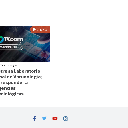
VIDEO
y Tecnología
strena Laboratorio
nal de Vacunología;
 responder a
encias
miológicas