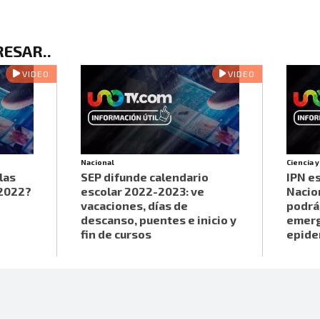
RESAR.
.
VIDEO
VIDEO
Nacional
Ciencia 
las
SEP difunde calendario
IPN e
 2022?
escolar 2022-2023: ve
Nacio
vacaciones, días de
podrá
descanso, puentes e inicio y
emerg
fin de cursos
epide