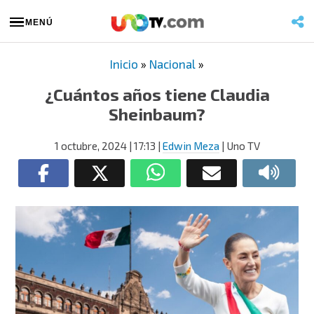
MENÚ
Inicio
»
Nacional
»
¿Cuántos años tiene Claudia
Sheinbaum?
1 octubre, 2024
| 17:13
|
Edwin Meza
| Uno TV