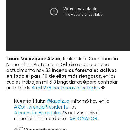
Laura Velázquez
Alzúa
, titular de la Coordinación
Nacional de Protección Civil, dio a conocer que
actualmente hay 33
incendios forestales activos
en todo el país, 10 de ellos más riesgosos
, en los
cuales trabajan mil 513 brigadistas�para controlar
un total de
4 mil 278 hectáreas afectadas
.�
Nuestra titular
@laualzua
, informó hoy en la
#ConferenciaPresidente
, los
#IncendiosForestales
2% activos a nivel
nacional de acuerdo con
@CONAFOR
.
�33 incendios activos