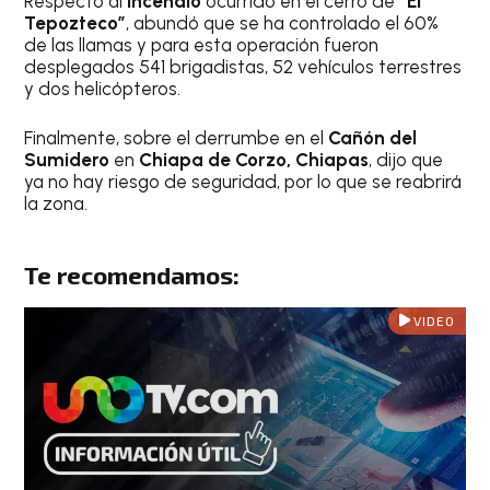
Respecto al
incendio
ocurrido en el cerro de
“El
Tepozteco”
, abundó que se ha controlado el 60%
de las llamas y para esta operación fueron
desplegados 541 brigadistas, 52 vehículos terrestres
y dos helicópteros.
Finalmente, sobre el derrumbe en el
Cañón del
Sumidero
en
Chiapa de Corzo, Chiapas
, dijo que
ya no hay riesgo de seguridad, por lo que se reabrirá
la zona.
Te recomendamos:
VIDEO