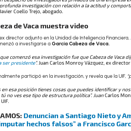
profunda investigación con relación a la actitud y compor
Javier Coello Trejo, abogado.
eza de Vaca muestra video
 ex director adjunto en la Unidad de Inteligencia Financiera,
omenzó a investigarse a
García Cabeza de Vaca.
a que comenzó esa investigación fue que Cabeza de Vaca di
 ser presidente
“.
Juan Carlos Monroy Vázquez, ex director 
lmente participó en la investigación, y revela que la UIF,
“
 en esa posición tienes cosas que puedes identificar y n
tú no ves ese tipo de estructura política”. Juan
Carlos Mon
 UIF.
DAMOS:
Denuncian a Santiago Nieto y A
 “imputar hechos falsos” a Francisco Gar