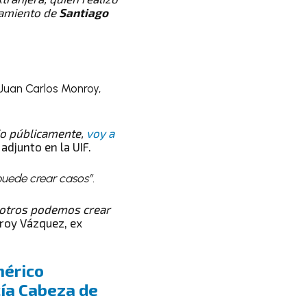
tamiento de
Santiago
 Juan Carlos Monroy,
jo públicamente,
voy a
adjunto en la UIF.
puede crear casos”.
osotros podemos crear
roy Vázquez, ex
mérico
cía Cabeza de