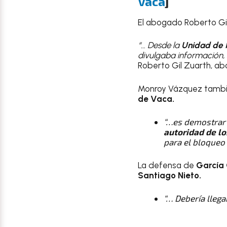
Vaca
]
El abogado Roberto Gil
“… Desde la
Unidad de I
divulgaba información,
Roberto Gil Zuarth, a
Monroy Vázquez tamb
de Vaca.
“…es demostrar
autoridad de l
para el bloqueo
La defensa de
García
Santiago Nieto.
“… Debería llegar