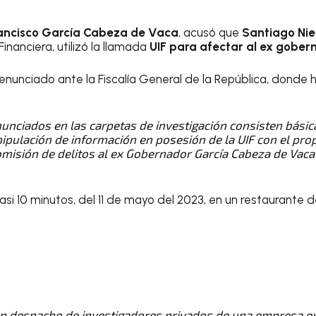
ancisco García Cabeza de Vaca
, acusó que
Santiago Nie
inanciera, utilizó la llamada
UIF para afectar al
ex gober
denunciado ante la Fiscalía General de la República, donde
unciados en las carpetas de investigación consisten básic
ipulación de información en posesión de la UIF con el pro
omisión de delitos al ex Gobernador García Cabeza de Vaca”
asi 10 minutos, del 11 de mayo del 2023, en un restaurante 
un despacho de investigadores privados de una empresa ext