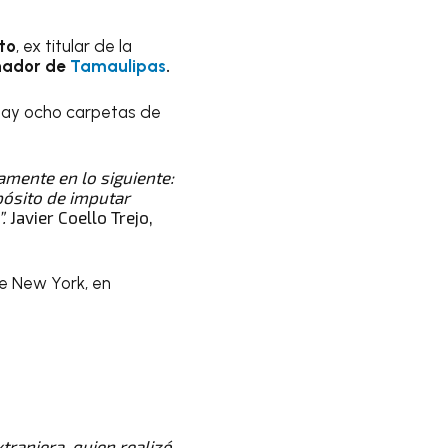
to
, ex titular de la
nador de
Tamaulipas
.
 hay ocho carpetas de
amente en lo siguiente:
pósito de imputar
.
Javier Coello Trejo,
de New York, en
ranjera, quien realizó