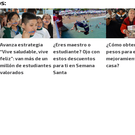
s:
Avanza estrategia
¿Eres maestro o
¿Cómo obten
“Vive saludable, vive
estudiante? Ojo con
pesos para e
feliz”: van más de un
estos descuentos
mejoramient
millón de estudiantes
para ti en Semana
casa?
valorados
Santa