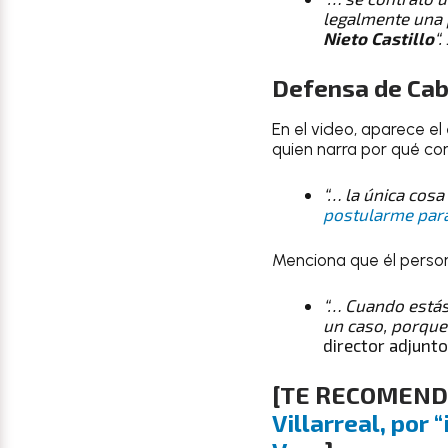
legalmente una 
Nieto Castillo
“.
Defensa de Cab
En el video, aparece el
quien narra por qué c
“… la única cos
postularme para
Menciona que él persona
“… Cuando estás
un caso, porque 
director adjunto
[TE RECOMEN
Villarreal, por