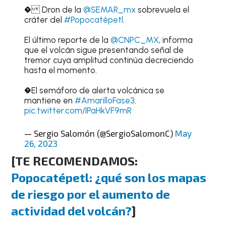
� Dron de la
@SEMAR_mx
sobrevuela el
cráter del
#Popocatépetl
.
El último reporte de la
@CNPC_MX
, informa
que el volcán sigue presentando señal de
tremor cuya amplitud continúa decreciendo
hasta el momento.
�El semáforo de alerta volcánica se
mantiene en
#AmarilloFase3
.
pic.twitter.com/lPaHkVF9mR
— Sergio Salomón (@SergioSalomonC)
May
26, 2023
[TE RECOMENDAMOS:
Popocatépetl: ¿qué son los mapas
de riesgo por el aumento de
actividad del volcán?
]