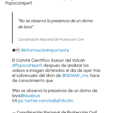
Popocatépetl.
“No se observó la presencia de un domo
de lava”,
Coordinación Nacional de Protección Civil
�
#InformaciónImportante
El Comité Científico Asesor del Volcán
#Popocatépetl
, después de analizar los
videos e imagen obtenidos el día de ayer tras
el sobrevuelo del dron de
@SEMAR_mx
, hace
de conocimiento que:
9No se observó la presencia de un domo de
lava
@laualzua
1/4
pic.twitter.com/6xBqfVkv3m
— Coordinación Nacional de Protección Civil