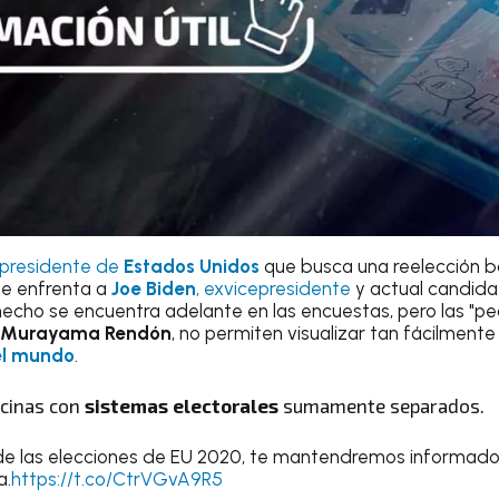
 presidente de
Estados Unidos
que busca una reelección b
 se enfrenta a
Joe Biden
, exvicepresidente
y actual candida
 hecho se encuentra adelante en las encuestas, pero las "p
Murayama Rendón
, no permiten visualizar tan fácilmente
el mundo
.
ecinas con
sistemas electorales
sumamente separados.
 de las elecciones de EU 2020, te mantendremos informado 
a.
https://t.co/CtrVGvA9R5