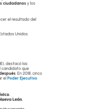
s ciudadanos
y los
er el resultado del
 Estados Unidos.
NE), destacó las
l candidato que
 después
. En 2018, cinco
r el
Poder Ejecutivo
xico
.
Nuevo León
.
rematuramente.