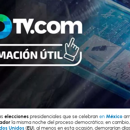
las
elecciones
presidenciales que se celebran
en
México
arr
nador
la misma noche del proceso democrático; en cambio,
dos Unidos
(
EU
), al menos en esta ocasión, demorarían día