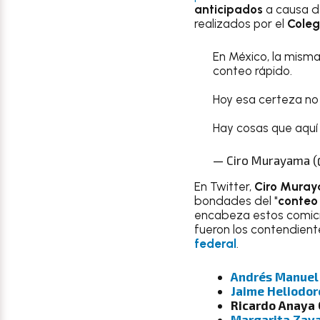
anticipados
a causa d
realizados por el
Coleg
En México, la misma
conteo rápido.
Hoy esa certeza no 
Hay cosas que aquí 
— Ciro Murayama 
En Twitter,
Ciro Mura
bondades del "
conteo
encabeza estos comici
fueron los contendient
federal
.
Andrés Manuel
Jaime Heliodor
Ricardo Anaya 
Margarita Zav