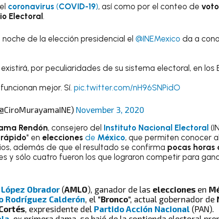
el
coronavirus
(
COVID-19
)
, así como por el conteo de
voto
io Electoral
.
 noche de la elección presidencial el
@INEMexico
da a conoc
existirá, por peculiaridades de su sistema electoral, en los
funcionan mejor. Sí.
pic.twitter.com/nH96SNPidO
(@CiroMurayamaINE)
November 3, 2020
yama Rendón
, consejero del
Instituto Nacional Electoral
(I
 rápido
" en
elecciones
de
México
, que permiten conocer a
os, además de que el resultado se confirma
pocas horas
es y sólo cuatro fueron los que lograron competir para gana
 López Obrador
(
AMLO
), ganador de las
elecciones
en
Mé
o Rodríguez Calderón
, el "
Bronco
", actual gobernador de
Cortés
, expresidente del
Partido Acción Nacional
(PAN).
ala
, ex primera dama, se bajó de la contienda electoral p