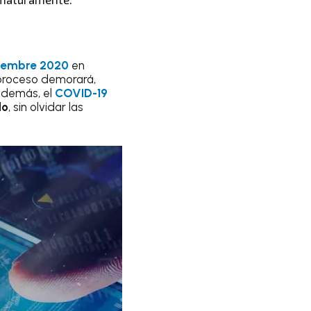
viembre 2020
en
 proceso demorará,
 además, el
COVID-19
do
, sin olvidar las