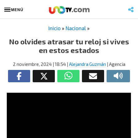
MENÚ
Inicio
»
Nacional
»
No olvides atrasar tu reloj si vives
en estos estados
2 noviembre, 2024
| 18:54
|
Alejandra Guzmán
| Agencia