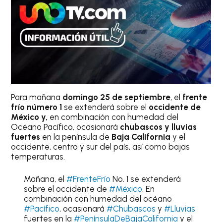
Para mañana
domingo 25 de septiembre
, el
frente
frío número 1
se extenderá sobre el
occidente de
México y,
en combinación con humedad del
Océano Pacífico, ocasionará
chubascos y lluvias
fuertes
en la península de
Baja California
y el
occidente, centro y sur del país, así como bajas
temperaturas.
Mañana, el
#FrenteFrío
No. 1 se extenderá
sobre el occidente de
#México
. En
combinación con humedad del océano
#Pacífico
, ocasionará
#Chubascos
y
#Lluvias
fuertes en la
#PenínsulaDeBajaCalifornia
y el