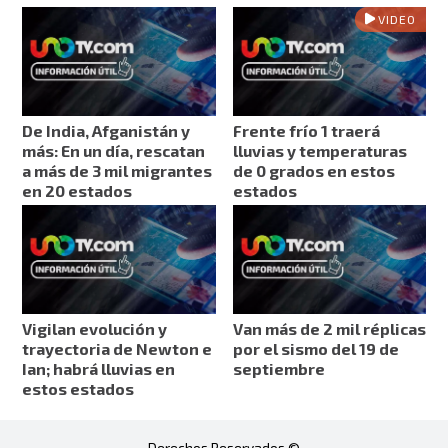
VIDEO
De India, Afganistán y
Frente frío 1 traerá
más: En un día, rescatan
lluvias y temperaturas
a más de 3 mil migrantes
de 0 grados en estos
en 20 estados
estados
Vigilan evolución y
Van más de 2 mil réplicas
trayectoria de Newton e
por el sismo del 19 de
Ian; habrá lluvias en
septiembre
estos estados
Derechos Reservados ©