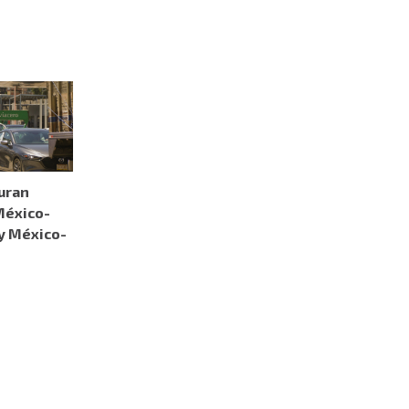
uran
México-
y México-