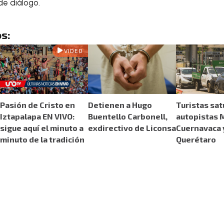
de diálogo.
s:
VIDEO
Pasión de Cristo en
Detienen a Hugo
Turistas sat
Iztapalapa EN VIVO:
Buentello Carbonell,
autopistas 
sigue aquí el minuto a
exdirectivo de Liconsa
Cuernavaca 
minuto de la tradición
Querétaro