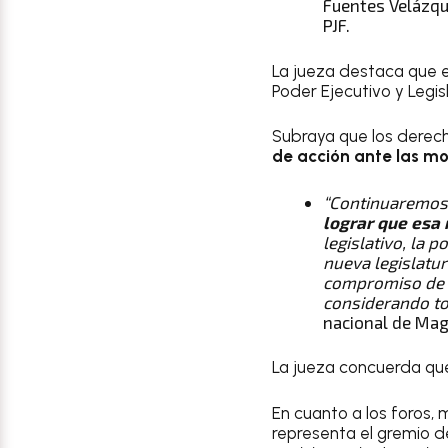
Fuentes Velázque
PJF.
La jueza destaca que e
Poder Ejecutivo y Legi
Subraya que los derech
de acción ante las mo
“Continuaremos c
lograr que esa 
legislativo, la 
nueva legislatu
compromiso de em
considerando t
nacional de Magi
La jueza concuerda que
En cuanto a los foros, 
representa el gremio d