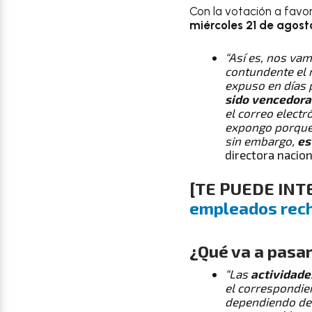
Con la votación a favor
miércoles 21 de agost
“Así es, nos vam
contundente el 
expuso en días p
sido vencedora
el correo electr
expongo porque 
sin embargo,
es
directora nacion
[TE PUEDE IN
empleados rec
¿Qué va a pasar
“Las
actividade
el correspondie
dependiendo de l