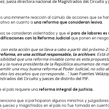
z, jueza directora nacional de Magistrados del Circuito y j
s una inminente reacción al cúmulo de acciones que se han
slativo en cuanto a
una reforma que consideran lesiva.
os se consideran violentados y que el
paro de labores es
dificaciones con la Reforma Judicial
que ponen en riesgo
on esta acción que se lleva a cabo a partir del próximo 2
reforma, en una actitud responsable, la archiven
. Está 
posibilidad que una reforma inviable como es esta propuest
ra y la nueva presidenta de la República asumamos de man
itir una muy buena reforma al Poder Judicial, no sólo al f
odos los escaños que corresponde…”.
Juan Fuentes Velázqu
strados del Circuito y jueces de distrito del PJF.
 el país requiere una
reforma integral de justicia.
menciona que sí participaron algunos ministros y juzgadores
e jueces y magistrados en el país no fue tomada en cuent