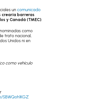
ciales un
comunicado
s
crearía barreras
idos y Canadá (TMEC)
.
 denominadas como
e trato nacional,
ados Unidos ni en
xico como vehículo
r
.co/SBWQoh1KGZ