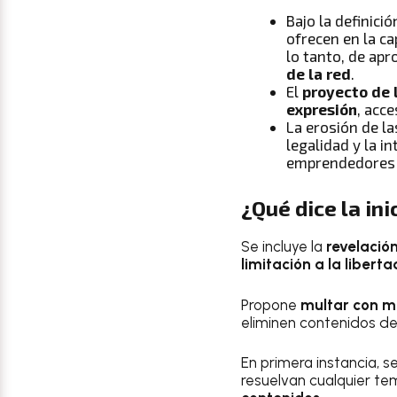
Bajo la definici
ofrecen en la ca
lo tanto, de apr
de la red
.
El
proyecto de l
expresión
, acc
La erosión de l
legalidad y la i
emprendedores y
¿Qué dice la in
Se incluye la
revelació
limitación a la libert
Propone
multar con má
eliminen contenidos de
En primera instancia, s
resuelvan cualquier te