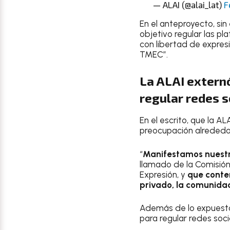
— ALAI (@alai_lat)
F
En el anteproyecto, si
objetivo regular las pl
con libertad de expresi
TMEC”.
La ALAI extern
regular redes s
En el escrito, que la A
preocupación alrededor
“
Manifestamos nuestr
llamado de la Comisión
Expresión, y
que contem
privado, la comunidad 
Además de lo expuesto 
para regular redes soc