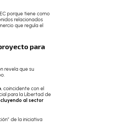
TMEC porque tiene como
tenidos relacionados
omercio que regula el
proyecto para
ón revela que su
po.
o
, coincidente con el
al para la Libertad de
ncluyendo al sector
n” de la iniciativa