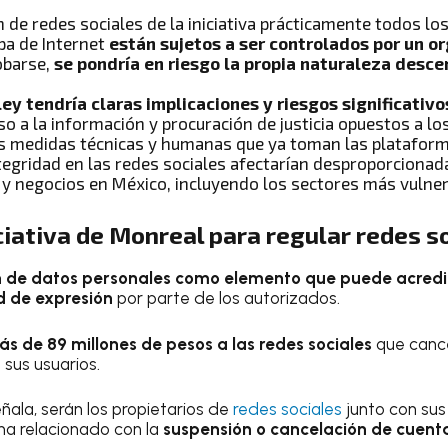
ón de redes sociales de la iniciativa prácticamente todos lo
pa de Internet
están sujetos a ser controlados por un o
obarse,
se pondría en riesgo la propia naturaleza desce
ey tendría claras implicaciones y riesgos significativo
eso a la información y procuración de justicia opuestos a l
as medidas técnicas y humanas que ya toman las plataform
ntegridad en las redes sociales afectarían desproporcionad
 negocios en México, incluyendo los sectores más vulner
iciativa de Monreal para regular redes s
n de datos personales como elemento que puede acredi
ad de expresión
por parte de los autorizados.
s de 89 millones de pesos a las redes sociales
que cance
 sus usuarios.
eñala, serán los propietarios de
redes sociales
junto con sus
ma relacionado con la
suspensión o cancelación de cuenta