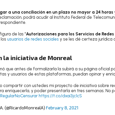
gar a una conciliación en un plazo no mayor a 24 horas
 reclamación, podrá acudir al Instituto Federal de Telecomu
rrespondiente.
igura de las "
Autorizaciones para los Servicios de Redes
 los
usuarios de redes sociales
y se les dé certeza jurídica
n la iniciativa de Monreal
mó que antes de formalizarla la subirá a su página oficial p
tas y usuarios de estas plataformas, puedan opinar y enriq
 compartir con ustedes mi proyecto de iniciativa sobre re
a enriquecerla, y poder presentarla en tres semanas. No p
RegularNoCensurar
https://t.co/dxai3jc1cS
 A. (@RicardoMonrealA)
February 8, 2021