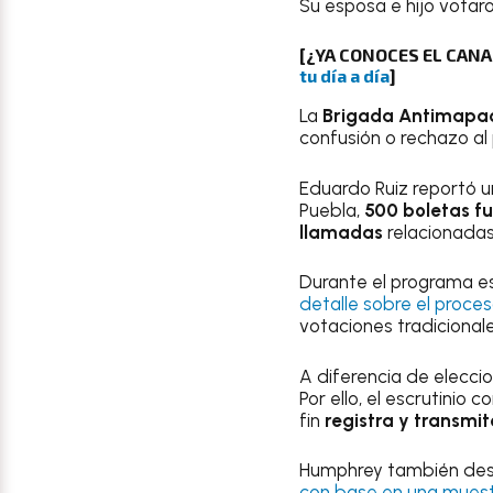
Su esposa e hijo votar
[¿YA CONOCES EL CAN
tu día a día
]
La
Brigada Antimapa
confusión o rechazo al
Eduardo Ruiz reportó 
Puebla,
500 boletas f
llamadas
relacionadas 
Durante el programa es
detalle sobre el proce
votaciones tradicionale
A diferencia de eleccio
Por ello, el escrutinio
fin
registra y transmi
Humphrey también de
con base en una muest