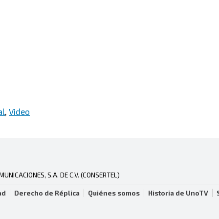
al
,
Video
NICACIONES, S.A. DE C.V. (CONSERTEL)
ad
Derecho de Réplica
Quiénes somos
Historia de UnoTV