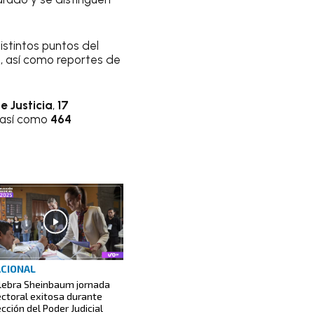
stintos puntos del
z
, así como reportes de
e Justicia
,
17
 así como
464
CIONAL
lebra Sheinbaum jornada
ectoral exitosa durante
ección del Poder Judicial