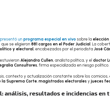
presentó un
programa especial en vivo
sobre la
elección
 que se eligieron
881 cargos en el Poder Judicial
. La cober
lítico y electoral
, encabezados por el periodista
José Cá
 estuvieron
Alejandra Cullen
, analista política, y el
doctor L
egralia Consultores
, firma especializada en riesgo político.
lisis, contexto y actualización constante sobre los comicios,
e la Suprema Corte
,
magistrados electorales
y
jueces fe
l: análisis, resultados e incidencias en 