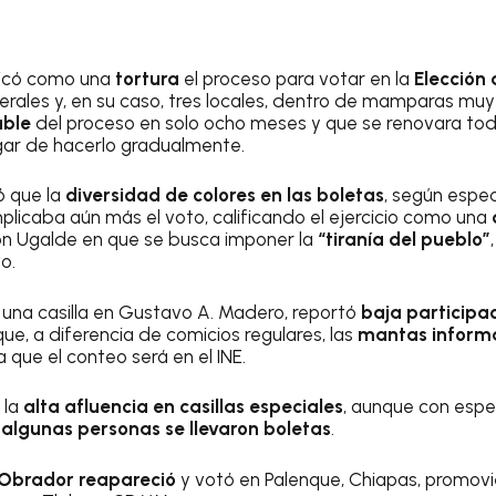
ificó como una
tortura
el proceso para votar en la
Elección 
derales y, en su caso, tres locales, dentro de mamparas muy 
able
del proceso en solo ocho meses y que se renovara todo
ugar de hacerlo gradualmente.
ó que la
diversidad de colores en las boletas
, según espe
plicaba aún más el voto, calificando el ejercicio como una
con Ugalde en que se busca imponer la
“tiranía del pueblo”
o.
una casilla en Gustavo A. Madero, reportó
baja participa
ue, a diferencia de comicios regulares, las
mantas inform
 que el conteo será en el INE.
 la
alta afluencia en casillas especiales
, aunque con espe
e
algunas personas se llevaron boletas
.
Obrador reapareció
y votó en Palenque, Chiapas, promovie