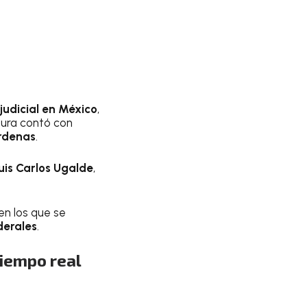
 judicial en México
,
tura contó con
rdenas
.
uis Carlos Ugalde
,
 en los que se
derales
.
tiempo real