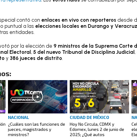
special contó con
enlaces en vivo con reporteros
desde di
o puntual a las
elecciones locales en Durango y Veracru
otras entidades.
 votó por la elección de
9 ministros de la Suprema Corte d
nal Electoral
,
5 del nuevo Tribunal de Disciplina Judicial
,
to
y
386 jueces de distrito
.
os:
NACIONAL
CIUDAD DE MÉXICO
NA
ión
¿Cuáles son las funciones de
Hoy No Circula, CDMX y
Ce
jueces, magistrados y
Edomex, lunes 2 de junio de
el
ministros?
2025; ¿Qué autos
El