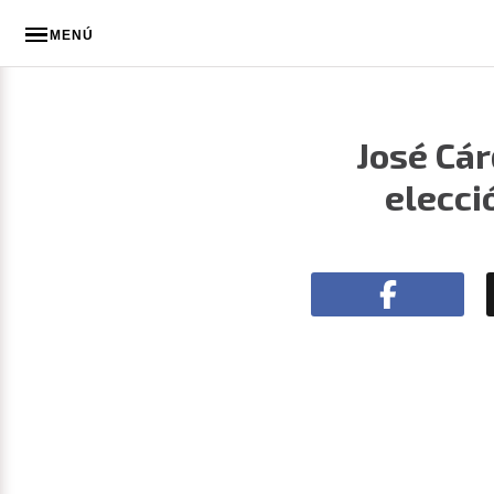
MENÚ
José Cár
elecci