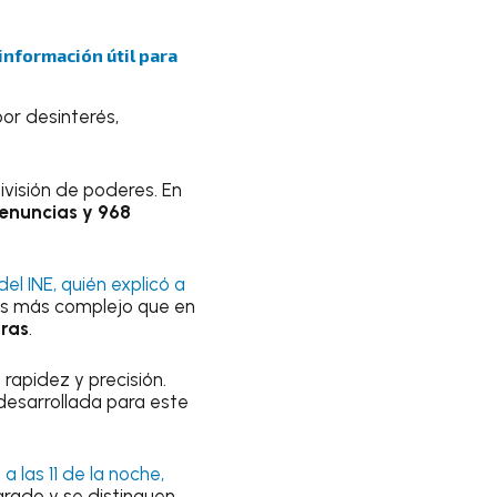
 información útil para
por desinterés,
ivisión de poderes. En
enuncias y 968
el INE, quién explicó a
 es más complejo que en
ras
.
 rapidez y precisión.
 desarrollada para este
n
a las 11 de la noche,
arado y se distinguen