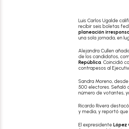
Luis Carlos Ugalde cal
recibir seis boletas fe
planeación irrespons
una sola jornada, en l
Alejandra Cullen añadi
de los candidatos, com
República
. Coincidió 
contrapesos al Ejecutiv
Sandra Moreno, desde 
500 electores. Señaló q
número de votantes, ya
Ricardo Rivera destacó
y media, y reportó qu
El expresidente
López 