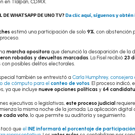
on en Tlalpan, CDMX.
AL DE WHATSAPP DE UNO TV?
Da clic aquí, síguenos y obtén
ches
estimó una participación de solo
9%
, con abstención 
 proceso.
una
marcha opositora
que denunció la desaparición de la d
ueron robadas y devueltas marcadas
. La Fisel recibió
23 d
con posibles delitos electorales.
pecial también se entrevistó a
Carla Humphrey, consejera d
so de cómputo para el
conteo de votos
.
El proceso indicó,
s, ya que incluye
nueve opciones políticas
y
64 candidatu
nes ejecutivas o legislativas,
este proceso judicial
requiere
 comienza la misma noche de la jornada. La aplicación digital
te cada voto
, lo que permite su auditoría y seguimiento.
stacó que
el
INE informará el porcentaje de participació
ra representativa
. Los
votos nulos
se contabilizan por sep