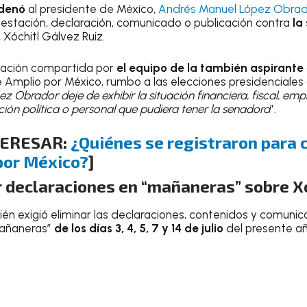
rdenó
al presidente de México,
Andrés Manuel López Obrad
ifestación, declaración, comunicado o publicación contra
la
, Xóchitl Gálvez Ruiz.
mación compartida por
el equipo de la también aspirante
e Amplio por México, rumbo a las elecciones presidenciales 
 Obrador deje de exhibir la situación financiera, fiscal, empr
ción política o personal que pudiera tener la senadora
”.
TERESAR:
¿Quiénes se registraron para 
por México?
]
r declaraciones en “mañaneras” sobre X
ién exigió eliminar las declaraciones, contenidos y comunic
mañaneras”
de los días 3, 4, 5, 7 y 14 de julio
del presente añ