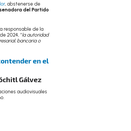
or
, abstenerse de
 senadora del Partido
a responsable de la
de 2024, “
la autoridad
esarial, bancaria o
contender en el
óchitl Gálvez
aciones audiovisuales
o.