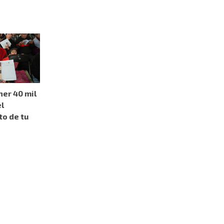
er 40 mil
l
o de tu