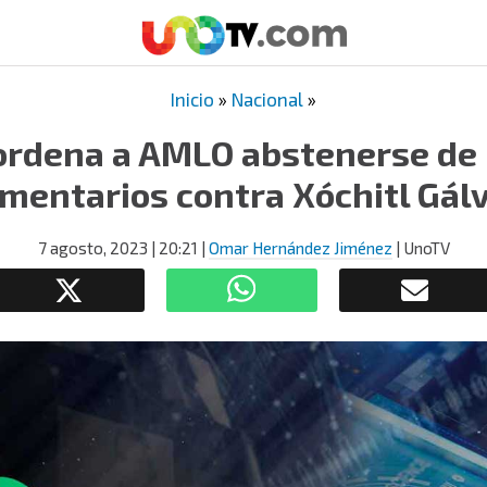
Inicio
»
Nacional
»
ordena a AMLO abstenerse de
mentarios contra Xóchitl Gál
7 agosto, 2023
| 20:21
|
Omar Hernández Jiménez
| UnoTV