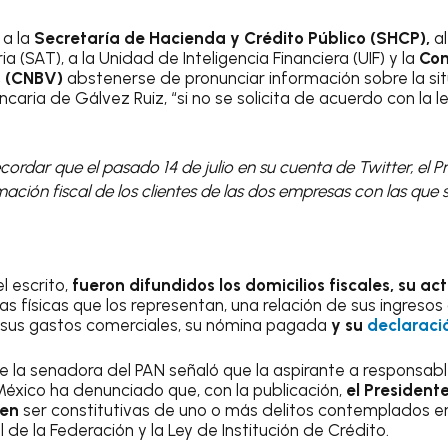
 a la
Secretaría de Hacienda y Crédito Público (SHCP),
al
a (SAT), a la Unidad de Inteligencia Financiera (UIF) y la
Com
s (CNBV)
abstenerse de pronunciar información sobre la sit
ncaria de Gálvez Ruiz, “si no se solicita de acuerdo con la le
cordar que el pasado 14 de julio en su cuenta de Twitter, el P
ación fiscal de los clientes de las dos empresas con las que 
l escrito,
fueron difundidos los domicilios fiscales, su a
 físicas que los representan, una relación de sus ingresos
, sus gastos comerciales, su nómina pagada
y su
declaraci
de la senadora del PAN señaló que la aspirante a responsabl
México ha denunciado que, con la publicación,
el Presidente
den
ser constitutivas de uno o más delitos contemplados en
l de la Federación y la Ley de Institución de Crédito.