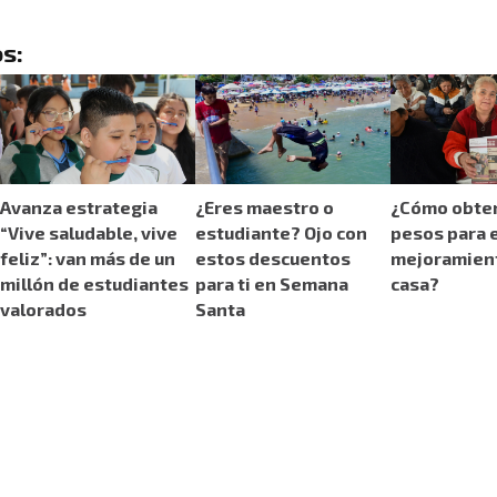
s:
Avanza estrategia
¿Eres maestro o
¿Cómo obten
“Vive saludable, vive
estudiante? Ojo con
pesos para e
feliz”: van más de un
estos descuentos
mejoramient
millón de estudiantes
para ti en Semana
casa?
valorados
Santa