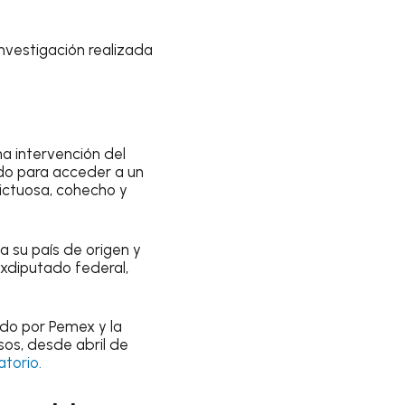
nvestigación realizada
na intervención del
ado para acceder a un
lictuosa, cohecho y
a su país de origen y
xdiputado federal,
ido por Pemex y la
sos, desde abril de
torio.