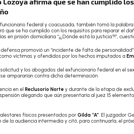
 Lozoya afirma que se han cumplido los
año
xfuncionario federal y coacusada, también tomó la palabra 
ró que se ha cumplido con los requisitos para reparar el da
ías en prisión domiciliaria “¡¿Dónde está la justicia?!”, cuest
 la defensa promovió un “incidente de falta de personalidad
como víctimas y ofendidos por los hechos imputados a
Emi
solicitud y los abogados del exfuncionario federal en el s
se ampararían contra dicha determinación.
encia en el
Reclusorio Norte
y durante de la etapa de exclu
uspensión alegando que aún presentaría al juez 15 elemento
estares físicos presentados por
Gilda “A”
. El juzgador G
n de la audiencia intermedia y citó, para continuarla, el pr