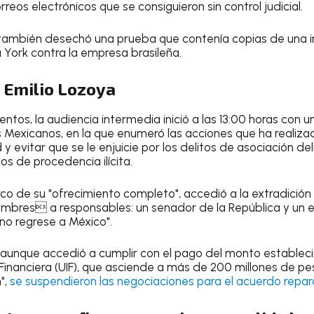
reos electrónicos que se consiguieron sin control judicial.
, también desechó una prueba que contenía copias de una i
a York contra la empresa brasileña.
e Emilio Lozoya
entos, la audiencia intermedia inició a las 13:00 horas con u
s Mexicanos, en la que enumeró las acciones que ha realiz
 y evitar que se le enjuicie por los delitos de asociación de
s de procedencia ilícita.
o de su "ofrecimiento completo", accedió a la extradición 
mbres a responsables: un senador de la República y un e
o regrese a México".
 aunque accedió a cumplir con el pago del monto establec
 Financiera (UIF), que asciende a más de 200 millones de pe
",
se suspendieron las negociaciones para el acuerdo repara