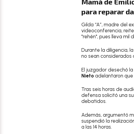
Mamá de Emilio
para reparar d
Gilda “A”, madre del e
videoconferencia, reite
"rehén", pues lleva mil d
Durante la diligencia,
no sean considerados 
El juzgador desechó la 
Nieto
adelantaron que 
Tras seis horas de audi
defensa solicitó una s
debatidos.
Además, argumentó mal
suspendió la realizació
a las 14 horas.