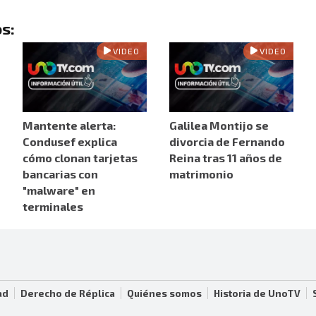
s:
VIDEO
VIDEO
Mantente alerta:
Galilea Montijo se
Condusef explica
divorcia de Fernando
cómo clonan tarjetas
Reina tras 11 años de
bancarias con
matrimonio
"malware" en
terminales
ad
Derecho de Réplica
Quiénes somos
Historia de UnoTV