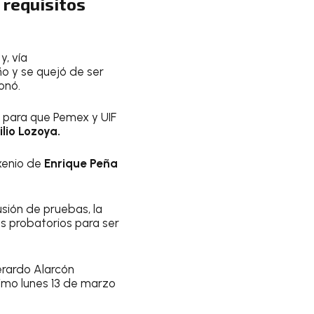
 requisitos
y, vía
ño y se quejó de ser
ionó.
” para que Pemex y UIF
lio Lozoya.
exenio de
Enrique Peña
sión de pruebas, la
s probatorios para ser
erardo Alarcón
óximo lunes 13 de marzo