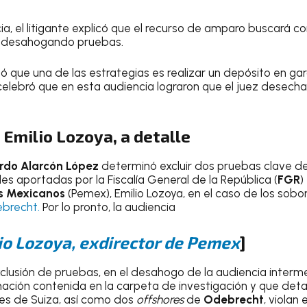
cia, el litigante explicó que el recurso de amparo buscará co
r desahogando pruebas.
ó que una de las estrategias es realizar un depósito en gar
celebró que en esta audiencia lograron que el juez desech
 Emilio Lozoya, a detalle
rdo Alarcón López
determinó excluir dos pruebas clave de
es aportadas por la Fiscalía General de la República (
FGR
)
os Mexicanos
(Pemex), Emilio Lozoya, en el caso de los sobo
brecht.
Por lo pronto, la audiencia
io Lozoya, exdirector de Pemex
]
clusión de pruebas, en el desahogo de la audiencia interme
mación contenida en la carpeta de investigación y que deta
es de Suiza, así como dos
offshores
de
Odebrecht
, violan