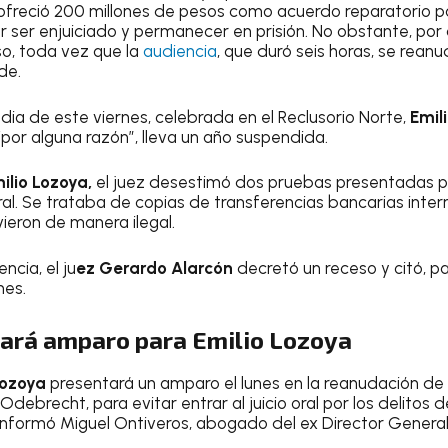
freció 200 millones de pesos como acuerdo reparatorio pa
 ser enjuiciado y permanecer en prisión. No obstante, por ah
o, toda vez que la
audiencia
, que duró seis horas, se reanu
de.
dia de este viernes, celebrada en el Reclusorio Norte,
Emil
por alguna razón”, lleva un año suspendida.
ilio Lozoya,
el juez desestimó dos pruebas presentadas por
al. Se trataba de copias de transferencias bancarias intern
ieron de manera ilegal.
ncia, el ju
ez Gerardo Alarcón
decretó un receso y citó, p
nes.
ará amparo para Emilio Lozoya
Lozoya
presentará un amparo el lunes en la reanudación de 
Odebrecht, para evitar entrar al juicio oral por los delitos 
 informó Miguel Ontiveros, abogado del ex Director General