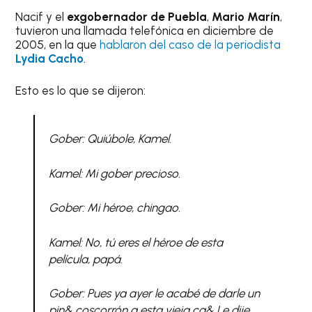
Nacif y el
exgobernador de Puebla
,
Mario Marín
,
tuvieron una llamada telefónica en diciembre de
2005, en la que
hablaron del caso de la periodista
Lydia Cacho
.
Esto es lo que se dijeron:
Gober: Quiúbole, Kamel.
Kamel: Mi
gober
precioso.
Gober: Mi héroe, chingao.
Kamel: No, tú eres el héroe de esta
película, papá.
Gober: Pues ya ayer le acabé de darle un
pin& coscorrón a esta vieja ca& Le dije