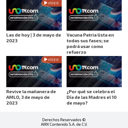
VIDEO
Las de hoy | 3 de mayo de
Vacuna Patria lista en
2023
todas sus fases; se
podrá usar como
refuerzo
VIDEO
Revive la mañanera de
¿Por qué se celebra el
AMLO, 3 de mayo de
Día de las Madres el 10
2023
de mayo?
Derechos Reservados ©
AMX Contenido S.A. de C.V.