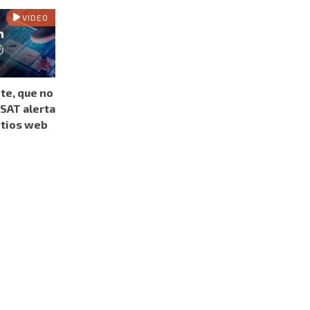
VIDEO
te, que no
SAT alerta
itios web