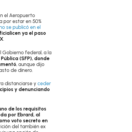
en el Aeropuerto
a por estar en 50%
o se publicó en el
icialicen ya el paso
MX
.
l Gobierno federal, a la
 Pública (SFP), donde
lamentó
, aunque dijo
asto de dinero.
ra distanciarse y
ceder
ncipios y denunciando
no de los requisitos
da por Ebrard, al
como voto secreto en
tición del también ex