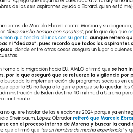
alino. Agregó que según la encuestadora Mitofsky el no inc
bres de los seis aspirantes ayudó a Ebrard, quien está mejo
alamientos de Marcelo Ebrard contra Morena y su dirigenci
ler
“lleva mucho tiempo con nosotros”
, por lo que dijo que
es
eunión que tendrá el lunes con su gente
,
aunque reiteró qu
as ni “dedazo”, pues recordó que todos los aspirantes s
opuso
, donde entre otras cosas asegura un lugar a quien
ncuestas.
 en torno a la migración hacia EU, AMLO afirmó que
se han i
s, por lo que aseguró que se refuerza la vigilancia por 
 ha buscado la implementación de programas sociales en c
 que aporta EU no llega a la gente porque se lo quedan las
 administración de Biden destine 40 mil mdd a Ucrania pero
o continente.
ya no quiere hablar de las elecciones 2024 porque ya entre
audia Sheinbaum, López Obrador
reiteró que Marcelo Ebra
se con el proceso interno de Morena y buscar la candi
vez que afirmó que
“es un hombre de mucha experiencia”
y q