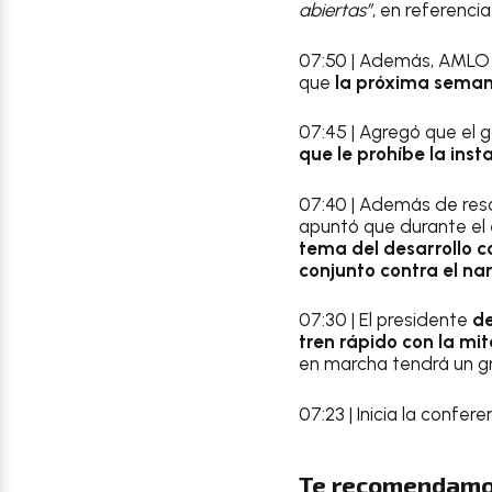
abiertas”
, en referencia
07:50 | Además, AMLO a
que
la próxima semana
07:45 | Agregó que el
que le prohíbe la inst
07:40 | Además de resa
apuntó que durante el 
tema del desarrollo c
conjunto contra el na
07:30 | El presidente
de
tren rápido con la mi
en marcha tendrá un gr
07:23 | Inicia la conf
Te recomendamo