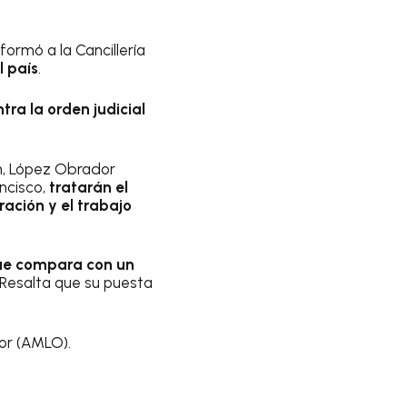
ormó a la Cancillería
l país
.
tra la orden judicial
en, López Obrador
ncisco,
tratarán el
ación y el trabajo
que compara con un
 Resalta que su puesta
or (AMLO).