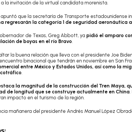
 a la invitación de la virtual candidata morenista.
puntó que la secretaría de Transporte estadounidense inf
 regresarán la categoría 1 de seguridad aeronáutica a
 gobernador de Texas, Greg Abbott, ya
pidió el amparo con
alación de boyas en el río Bravo
.
ltar la buena relación que lleva con el presidente Joe Bid
encuentro binacional que tendrán en noviembre en San Fra
omercial entre México y Estados Unidos, así como la migr
rcotráfico
.
staca la magnitud de la construcción del Tren Maya, 
tad de longitud que se construye actualmente en China
.
an impacto en el turismo de la región.
erencia mañanera del presidente Andrés Manuel López Obrad
s: