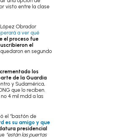
luir una opción de
r visto entre la clase
a, López Obrador
perará a ver qué
e el proceso fue
uscribieron el
es quedaron en segundo
ncrementado los
parte de la Guardia
entro y Sudamérica,
 ONG que lo reciben.
 no 4 mil mdd a las
gó el “bastón de
rd es su amigo y que
datura presidencial
ue
“están las puertas