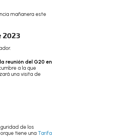
encia mañanera este
e 2023
ador.
 la reunión del G20 en
a cumbre a la que
zará una visita de
eguridad de los
 porque tiene una
Tarifa