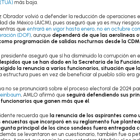
 (TUA)
más baja.
z Obrador volvió a defender la reducción de operaciones 
udad de México (AICM), pues aseguró que ya es muy riesgos
ientras que
entrará en vigor hasta enero, no en octubre com
deración (DOF)
, aunque
dependerá de que las aerolíneas of
sí como programación de salidas nocturnas desde la CD
l presidente aseguró que sí ha disminuido la corrupción en e
espidos que se han dado en la Secretaría de la Función
gido la renuncia a varios funcionarios, situación que 
a estructura pues en vez de beneficiar al pueblo sólo era g
 ya no se pronunciará sobre el proceso electoral de 2024 pa
heinbaum
, AMLO afirmó que
seguirá defendiendo sus pri
 funcionarios que ganen más que él
.
sidente recuerda que
la renuncia de los aspirantes como u
 encuestas que incorporó en su reglamento fue plantea
regunta principal de los cinco sondeos fuera entregada 
s demás se levantaron en un cuestionario, también fue a pe