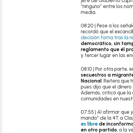
jefe de Gobierno capit
“ninguno” entre los nom
media.
08:20 | Pese a los señ
recordó que el excancil
decisión toma tras la r
democrático, sin tamp
reglamento que él pr
y tercer lugar en las e
08:10 | Por otra parte,
secuestros a migrante
Nacional
. Reitera que
pues dijo que el dinero
Además, criticó que la
comunidades en nuestr
07:55 | Al afirmar que 
mando” de la 4T a Cl
es libre
de inconformar
en otro partido
, a la 