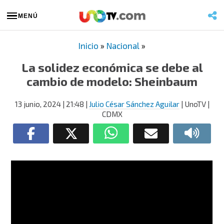
MENÚ
Inicio
»
Nacional
»
La solidez económica se debe al
cambio de modelo: Sheinbaum
13 junio, 2024
| 21:48
|
Julio César Sánchez Aguilar
| UnoTV |
CDMX