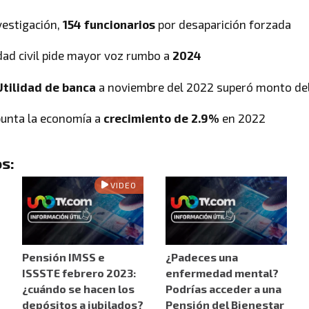
nvestigación,
154 funcionarios
por desaparición forzada
dad civil pide mayor voz rumbo a
2024
tilidad de banca
a noviembre del 2022 superó monto de
punta la economía a
crecimiento de 2.9%
en 2022
s:
VIDEO
Pensión IMSS e
¿Padeces una
ISSSTE febrero 2023:
enfermedad mental?
¿cuándo se hacen los
Podrías acceder a una
depósitos a jubilados?
Pensión del Bienestar