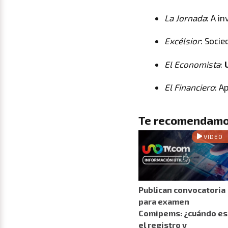
La Jornada
: A i
Excélsior
: Socie
El Economista
:
U
El Financiero
: A
Te recomendamo
VIDEO
Publican convocatoria
para examen
Comipems: ¿cuándo es
el registro y