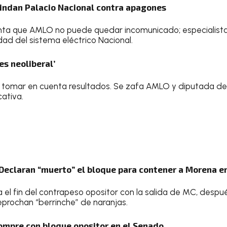
Blindan Palacio Nacional contra apagones
nta que AMLO no puede quedar incomunicado; especialista
idad del sistema eléctrico Nacional.
es neoliberal’
e tomar en cuenta resultados. Se zafa AMLO y diputada de
ativa.
: Declaran “muerto” el bloque para contener a Morena e
el fin del contrapeso opositor con la salida de MC, despu
eprochan “berrinche” de naranjas.
rompre con bloque opositor en el Senado