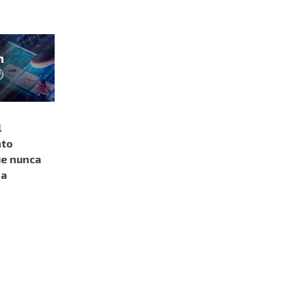
l
nto
e nunca
da