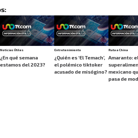
s:
Noticias Útiles
Entretenimiento
Ruta a China
¿En qué semana
¿Quién es ‘El Temach’,
Amaranto: e
estamos del 2023?
el polémico tiktoker
superalime
acusado de misógino?
mexicano qu
pasa de mo