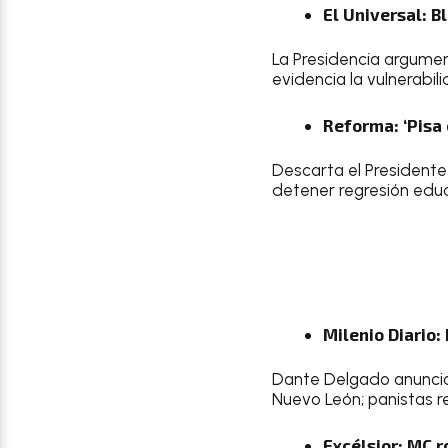
El Universal: 
La Presidencia argume
evidencia la vulnerabil
Reforma: ‘Pisa 
Descarta el President
detener regresión educ
Milenio Diario
Dante Delgado anuncia 
Nuevo León; panistas r
Excélsior: MC 