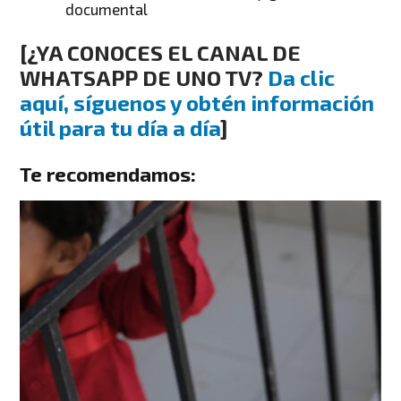
documental
[
¿YA CONOCES EL CANAL DE
WHATSAPP DE UNO TV?
Da clic
aquí, síguenos y obtén información
útil para tu día a día
]
Te recomendamos: