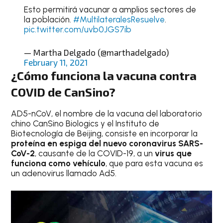
Esto permitirá vacunar a amplios sectores de
la población.
#MultilateralesResuelve
.
pic.twitter.com/uvb0JGS7ib
— Martha Delgado (@marthadelgado)
February 11, 2021
¿Cómo funciona la vacuna contra
COVID de CanSino?
AD5-nCoV, el nombre de la vacuna del laboratorio
chino CanSino Biologics y el Instituto de
Biotecnología de Beijing, consiste en incorporar la
proteína en espiga del nuevo coronavirus SARS-
CoV-2
, causante de la COVID-19, a un
virus que
funciona como vehículo
, que para esta vacuna es
un adenovirus llamado Ad5.