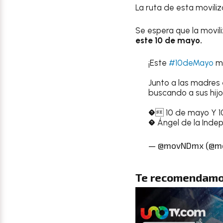
La ruta de esta movili
Se espera que la movil
este 10 de mayo.
¡Este
#10deMayo
ma
Junto a las madres 
buscando a sus hijos
� 10 de mayo Y 1
� Ángel de la Inde
— @movNDmx (@m
Te recomendamo