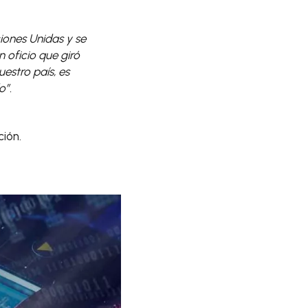
iones Unidas y se
 oficio que giró
uestro país, es
o”.
ión.