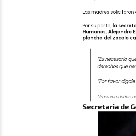
Las madres solicitaron
Por su parte,
la secret
Humanos, Alejandro E
plancha del zócalo ca
“Es necesario que
derechos que he
“Por favor dígale
Grace Fernández, act
Secretaria de 