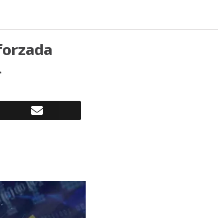
forzada
l