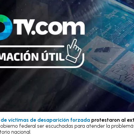
s
de víctimas de desaparición forzada
protestaron al ext
 gobierno federal ser escuchadas para atender la problem
orio nacional.