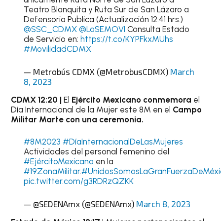
Teatro Blanquita y Ruta Sur de San Lázaro a
Defensoria Publica (Actualización 12:41 hrs.)
@SSC_CDMX
@LaSEMOVI
Consulta Estado
de Servicio en:
https://t.co/KYPFkxMUhs
#MovilidadCDMX
— Metrobús CDMX (@MetrobusCDMX)
March
8, 2023
CDMX 12:20 |
El
Ejército Mexicano conmemora
el
Día Internacional de la Mujer este 8M en el
Campo
Militar Marte con una ceremonia.
#8M2023
#DíaInternacionalDeLasMujeres
Actividades del personal femenino del
#EjércitoMexicano
en la
#19ZonaMilitar
.
#UnidosSomosLaGranFuerzaDeMéxi
pic.twitter.com/g3RDRzQZKK
— @SEDENAmx (@SEDENAmx)
March 8, 2023