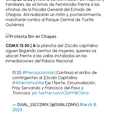
familiares de víctimas de feminicidio frente a las
oficinas de la Fiscalía General del Estado de
Chiapas. Ahí realizarán un mitin y, posteriormente,
marcharán rumbo al Parque Central de Tuxtla
Gutiérrez.
CDMX 15:50 | A
la plancha del Zócalo capitalino
siguen llegando cientos de mujeres, quienes se
ubican frente a las vallas instaladas en las
inmediaciones del Palacio Nacional.
15:35
#PrecauciónVial
| Continúa el arribo de
contingentes al Zócalo Capitalino.
#AlternativaVial
Eje 1 Norte, Circunvalación,
Fray Servando y Francisco del Paso y
Troncoso.
pic.twitter.com/CbHYWClzna
— OVIAL_SSCCDMX (@OVIALCDMX)
March 8,
2023