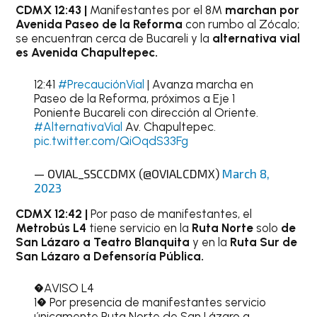
CDMX 12:43 |
Manifestantes por el 8M
marchan por
Avenida Paseo de la Reforma
con rumbo al Zócalo;
se encuentran cerca de Bucareli y la
alternativa vial
es Avenida Chapultepec.
12:41
#PrecauciónVial
| Avanza marcha en
Paseo de la Reforma, próximos a Eje 1
Poniente Bucareli con dirección al Oriente.
#AlternativaVial
Av. Chapultepec.
pic.twitter.com/QiOqdS33Fg
— OVIAL_SSCCDMX (@OVIALCDMX)
March 8,
2023
CDMX 12:42 |
Por paso de manifestantes, el
Metrobús L4
tiene servicio en la
Ruta Norte
solo
de
San Lázaro a Teatro Blanquita
y en la
Ruta Sur de
San Lázaro a Defensoría Pública.
�AVISO L4
1� Por presencia de manifestantes servicio
únicamente Ruta Norte de San Lázaro a