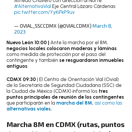
Alfredo Chavero con dirección al Norte.
#AlternativaVial
Eje Central Lázaro Cárdenas
pic.twitter.com/YyKiFkP9uv
— OVIAL_SSCCDMX (@OVIALCDMX)
March 8,
2023
Nuevo León 10:00 |
Ante la marcha por el 8M,
negocios locales colocaron maderas y láminas
como medida de protección por el paso del
contingente y también
se resguardaron inmuebles
antiguos
.
CDMX 09:30
| El Centro de Orientación Vial (Ovial)
de la Secretaría de Seguridad Ciudadana (SSC) de
la Ciudad de México (CDMX) informó los
tres
puntos principales de reunión de los contingentes
que participarán en la
marcha del 8M,
así como las
alternativas viales
.
Marcha 8M en CDMX (rutas, puntos