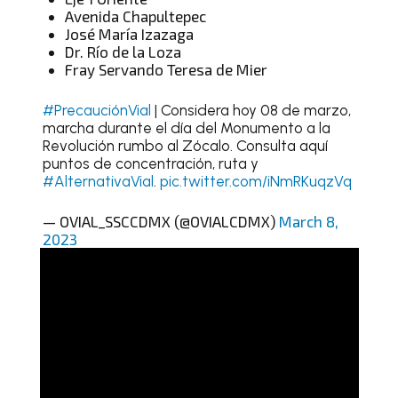
Avenida Chapultepec
José María Izazaga
Dr. Río de la Loza
Fray Servando Teresa de Mier
#PrecauciónVial
| Considera hoy 08 de marzo,
marcha durante el día del Monumento a la
Revolución rumbo al Zócalo. Consulta aquí
puntos de concentración, ruta y
#AlternativaVial
.
pic.twitter.com/iNmRKuqzVq
— OVIAL_SSCCDMX (@OVIALCDMX)
March 8,
2023