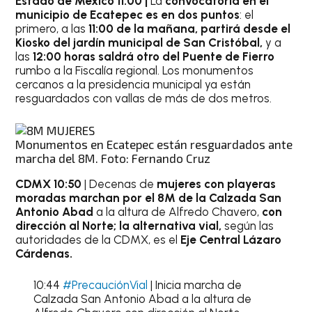
Estado de México 11:00 |
La
convocatoria en el
municipio de Ecatepec es en dos puntos
: el
primero, a las
11:00 de la mañana, partirá desde el
Kiosko del jardín municipal de San Cristóbal,
y a
las
12:00 horas saldrá otro del Puente de Fierro
rumbo a la Fiscalía regional. Los monumentos
cercanos a la presidencia municipal ya están
resguardados con vallas de más de dos metros.
Monumentos en Ecatepec están resguardados ante
marcha del 8M. Foto: Fernando Cruz
CDMX 10:50
| Decenas de
mujeres con playeras
moradas marchan por el 8M de la Calzada San
Antonio Abad
a la altura de Alfredo Chavero,
con
dirección al Norte; la alternativa vial,
según las
autoridades de la CDMX, es el
Eje Central Lázaro
Cárdenas.
10:44
#PrecauciónVial
| Inicia marcha de
Calzada San Antonio Abad a la altura de