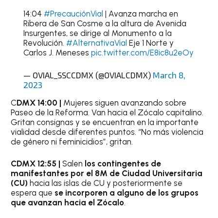
14:04
#PrecauciónVial
| Avanza marcha en
Ribera de San Cosme a la altura de Avenida
Insurgentes, se dirige al Monumento a la
Revolución.
#AlternativaVial
Eje 1 Norte y
Carlos J. Meneses
pic.twitter.com/E8ic8u2eOy
— OVIAL_SSCCDMX (@OVIALCDMX)
March 8,
2023
C
DMX 14:00 |
Mujeres siguen avanzando sobre
Paseo de la Reforma. Van hacia el Zócalo capitalino.
Gritan consignas y se encuentran en la importante
vialidad desde diferentes puntos. “No más violencia
de género ni feminicidios”, gritan.
CDMX 12:55 |
Salen
los contingentes de
manifestantes por el 8M de Ciudad Universitaria
(CU)
hacia las islas de CU y posteriormente se
espera que
se incorporen a alguno de los grupos
que avanzan hacia el Zócalo
.