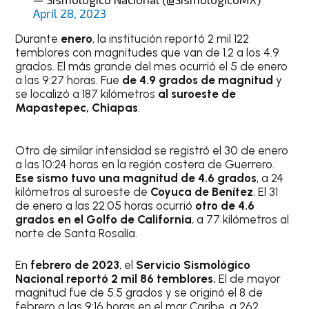
April 28, 2023
Durante
enero
, la institución reportó 2 mil 122
temblores con magnitudes que van de 1.2 a los 4.9
grados. El más grande del mes ocurrió el 5 de enero
a las 9:27 horas. Fue
de 4.9 grados de magnitud
y
se localizó a 187 kilómetros
al suroeste de
Mapastepec, Chiapas
.
Otro de similar intensidad se registró el 30 de enero
a las 10:24 horas en la región costera de Guerrero.
Ese sismo tuvo una magnitud de 4.6 grados
, a 24
kilómetros al suroeste de
Coyuca de Benítez
. El 31
de enero a las 22:05 horas ocurrió
otro de 4.6
grados en el Golfo de California
, a 77 kilómetros al
norte de Santa Rosalía.
En
febrero de 2023
, el
Servicio Sismológico
Nacional reportó 2 mil 86 temblores.
El de mayor
magnitud fue de 5.5 grados y se originó el 8 de
febrero a las 9:16 horas en el mar Caribe, a 262