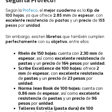
Según la
Profeco
, el
mejor cuaderno
es la
Kip de
100 hojas
, ya que ofrece
2.85 mm
de
espesor
, con
excelente resistencia
de
pastas
y un
precio
de
155
pesos
por
unidad
.
Sin embargo, existen
libretas
que también cumplen
perfectamente
con su
objetivo
, entre ellos:
Rhein de 150 hojas:
cuenta con
2.30 mm
de
espesor
, así como
excelente resistencia
de
pastas
y un
precio
de
164 pesos
por
unidad
.
Scribe Excellence de 100 hojas:
ofrece
2
mm
de
espesor
, con
excelente resistencia
de
pastas
y un
precio
de
23 pesos
por
unidad
.
Norma Jean Book de 100 hojas:
cuenta con
0.86 mm
de
espesor
, así como
excelente
resistencia
de
pastas
y un
precio
de
96
pesos
por
unidad
.
Talleres Estrella (pasta dura) de 100