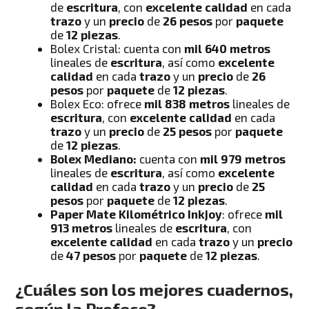
de
escritura
, con
excelente calidad
en cada
trazo
y un
precio
de
26 pesos
por
paquete
de
12 piezas
.
Bolex Cristal: cuenta con
mil 640 metros
lineales de
escritura
, así como
excelente
calidad
en cada
trazo
y un
precio
de
26
pesos
por
paquete
de
12 piezas
.
Bolex Eco: ofrece
mil 838 metros
lineales de
escritura
, con
excelente calidad
en cada
trazo
y un
precio
de
25 pesos
por
paquete
de
12 piezas
.
Bolex Mediano:
cuenta con
mil 979 metros
lineales de
escritura
, así como
excelente
calidad
en cada
trazo
y un
precio
de
25
pesos
por
paquete
de
12 piezas
.
Paper Mate Kilométrico Inkjoy
: ofrece
mil
913 metros
lineales de
escritura
, con
excelente calidad
en cada
trazo
y un
precio
de
47 pesos
por
paquete
de
12 piezas
.
¿Cuáles son los mejores cuadernos,
según la Profeco?