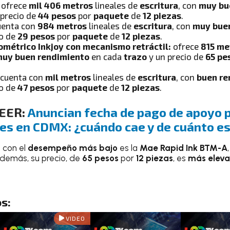
ofrece
mil 406 metros
lineales de
escritura
, con
muy bu
 precio de
44 pesos
por
paquete
de
12 piezas
.
enta con
984 metros
lineales de
escritura
, con
muy bue
io de
29 pesos
por
paquete
de
12 piezas
.
ométrico Inkjoy con mecanismo retráctil:
ofrece
815 me
uy buen
rendimiento
en cada
trazo
y un precio de
65 pe
cuenta con
mil metros
lineales de
escritura
, con
buen re
io de
47
pesos
por
paquete
de
12 piezas
.
LEER:
Anuncian fecha de pago de apoyo 
res en CDMX: ¿cuándo cae y de cuánto e
o
con el
desempeño más bajo
es la
Mae Rapid Ink BTM-A
Además, su precio, de
65 pesos
por
12 piezas
, es
más elev
s:
VIDEO