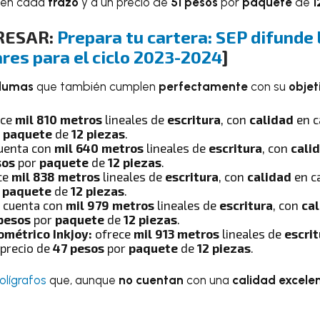
en cada
trazo
y a un precio de
51 pesos
por
paquete
de
1
RESAR:
Prepara tu cartera: SEP difunde 
ares para el ciclo 2023-2024
]
lumas
que también cumplen
perfectamente
con su
objet
ece
mil 810 metros
lineales de
escritura
, con
calidad
en 
r
paquete
de
12 piezas
.
uenta con
mil 640 metros
lineales de
escritura
, con
cali
sos
por
paquete
de
12 piezas
.
ce
mil 838 metros
lineales de
escritura
, con
calidad
en c
r
paquete
de
12 piezas
.
cuenta con
mil 979 metros
lineales de
escritura
, con
ca
pesos
por
paquete
de
12 piezas
.
ométrico Inkjoy:
ofrece
mil 913 metros
lineales de
escrit
 precio de
47 pesos
por
paquete
de
12 piezas
.
olígrafos
que, aunque
no cuentan
con una
calidad excele