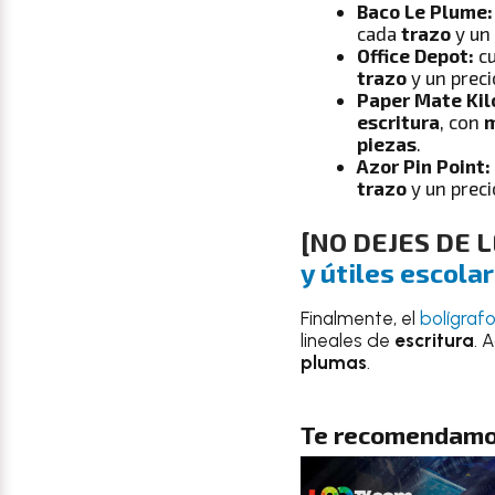
Baco Le Plume:
cada
trazo
y un
Office Depot:
cu
trazo
y un prec
Paper Mate Kil
escritura
, con
m
piezas
.
Azor Pin Point:
trazo
y un prec
[NO DEJES DE 
y útiles escola
Finalmente, el
bolígraf
lineales de
escritura
. 
plumas
.
Te recomendamo