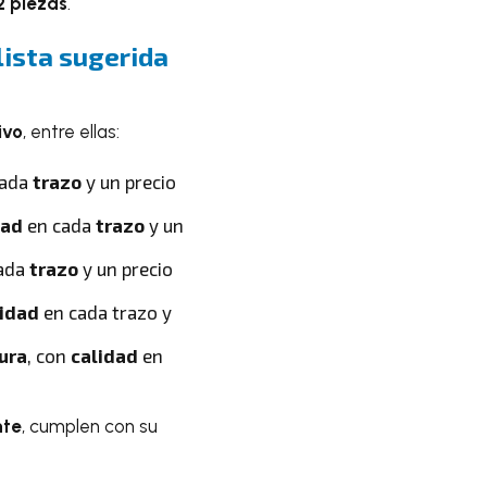
2 piezas
.
lista sugerida
ivo
, entre ellas:
cada
trazo
y un precio
dad
en cada
trazo
y un
ada
trazo
y un precio
lidad
en cada trazo y
ura
, con
calidad
en
nte
, cumplen con su