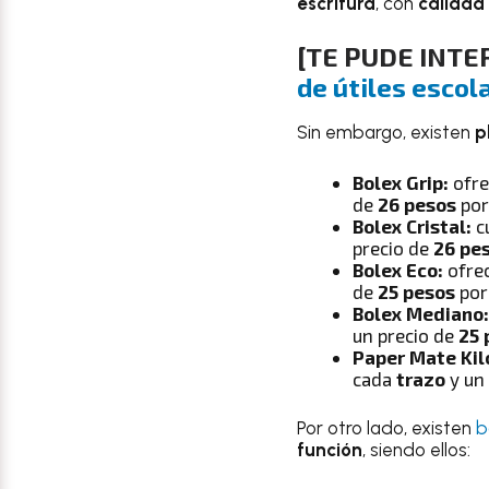
escritura
, con
calidad
[TE PUDE INTE
de útiles escol
Sin embargo, existen
p
Bolex Grip:
ofr
de
26 pesos
po
Bolex Cristal:
c
precio de
26 pe
Bolex Eco:
ofre
de
25 pesos
po
Bolex Mediano:
un precio de
25 
Paper Mate Kil
cada
trazo
y un
Por otro lado, existen
b
función
, siendo ellos: