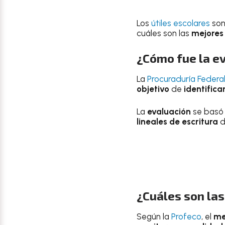
Los
útiles escolares
son
cuáles son las
mejores
¿Cómo fue la ev
La
Procuraduría Federa
objetivo
de
identifica
La
evaluación
se basó
lineales de escritura
d
¿Cuáles son la
Según la
Profeco
, el
me