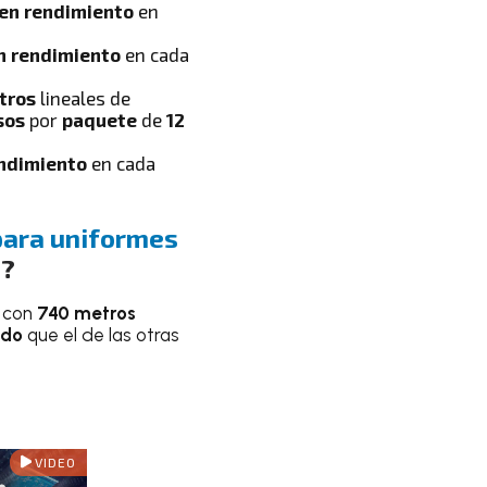
en rendimiento
en
n rendimiento
en cada
tros
lineales de
sos
por
paquete
de
12
ndimiento
en cada
para uniformes
s
?
, con
740 metros
ado
que el de las otras
VIDEO