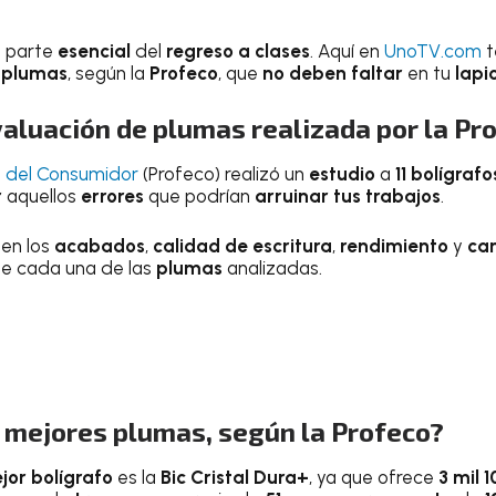
 parte
esencial
del
regreso a clases
. Aquí en
UnoTV.com
t
 plumas
, según la
Profeco
, que
no deben faltar
en tu
lapi
aluación de plumas realizada por la Pr
l del Consumidor
(Profeco) realizó un
estudio
a
11 bolígrafo
r
aquellos
errores
que podrían
arruinar tus trabajos
.
 en los
acabados
,
calidad de escritura
,
rendimiento
y
ca
e cada una de las
plumas
analizadas.
s mejores plumas, según la Profeco?
jor bolígrafo
es la
Bic Cristal Dura+
, ya que ofrece
3 mil 