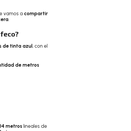
e vamos a
compartir
cera
.
ofeco?
s
de
tinta azul
, con el
ntidad de metros
104 metros
lineales de