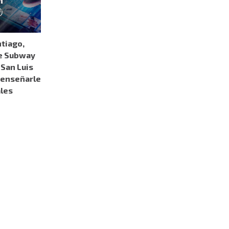
tiago,
e Subway
 San Luis
 enseñarle
ales