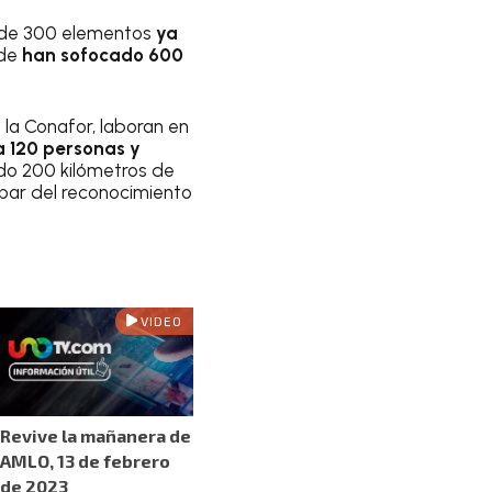
na de 300 elementos
ya
nde
han sofocado 600
 la Conafor, laboran en
 120 personas y
ado 200 kilómetros de
 par del reconocimiento
VIDEO
Revive la mañanera de
AMLO, 13 de febrero
de 2023