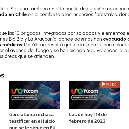
lar de la Sedena también resaltó que la delegación mexica
ndo en Chile
en el combate a los incendios forestales, do
 que las 10 brigadas, integradas por soldados y elementos e
ones Bio Bío y La Araucanía, donde además han
evacuado a
as médicas
. Por último, resaltó que en la zona se han coloc
ar el avance del fuego y se han aislado 600 viviendas, a la
as áreas que se atienden.
s:
VIDEO
García Luna rechaza
Las de hoy | 13 de
testificar en el juicio
febrero de 2023
que se le sigue en EU