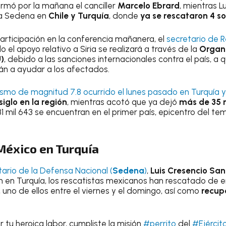
ormó por la mañana el canciller
Marcelo Ebrard
, mientras 
 la Sedena en
Chile y Turquía
, donde
ya se rescataron 4 s
articipación en la conferencia mañanera, el
secretario de R
el apoyo relativo a Siria se realizará a través de la
Organi
)
, debido a las sanciones internacionales contra el país, a qu
án a ayudar a los afectados.
ismo de magnitud 7.8 ocurrido el lunes pasado en Turquía y 
iglo en la región
, mientras acotó que ya dejó
más de 35 m
 31 mil 643 se encuentran en el primer país, epicentro del tem
México en Turquía
tario de la Defensa Nacional (
Sedena
)
,
Luis Cresencio Sa
van en Turquía, los rescatistas mexicanos han rescatado de 
, uno de ellos entre el viernes y el domingo, así como
recup
 tu heroica labor, cumpliste la misión
#perrito
del
#Ejércit