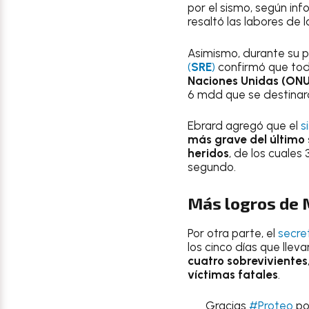
por el sismo, según inf
resaltó las labores de
Asimismo, durante su p
(
SRE
)
confirmó que todo 
Naciones Unidas (ONU
6 mdd que se destinar
Ebrard agregó que el
s
más grave del último s
heridos
, de los cuales
segundo.
Más logros de 
Por otra parte, el
secre
los cinco días que lle
cuatro sobrevivientes
víctimas fatales
.
Gracias
#Proteo
por