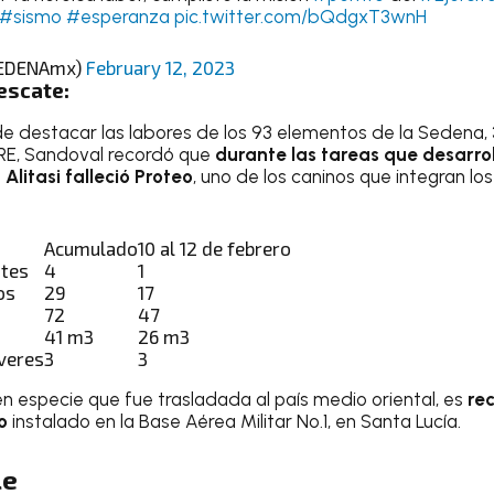
#sismo
#esperanza
pic.twitter.com/bQdgxT3wnH
EDENAmx)
February 12, 2023
escate:
de destacar las labores de los 93 elementos de la Sedena, 
 SRE, Sandoval recordó que
durante las tareas que desarrol
litasi falleció Proteo
, uno de los caninos que integran lo
Acumulado
10 al 12 de febrero
ntes
4
1
os
29
17
72
47
41 m3
26 m3
veres
3
3
n especie que fue trasladada al país medio oriental, es
re
o
instalado en la Base Aérea Militar No.1, en Santa Lucía.
le