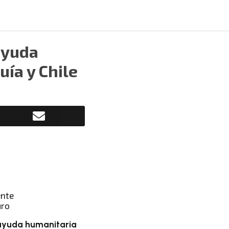
ayuda
ía y Chile
uro
 ayuda humanitaria