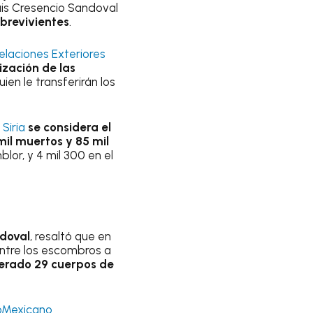
Luis Cresencio Sandoval
obrevivientes
.
elaciones Exteriores
zación de las
ien le transferirán los
Siria
se considera el
il muertos y 85 mil
blor, y 4 mil 300 en el
ndoval
, resaltó que en
entre los escombros a
erado 29 cuerpos de
oMexicano