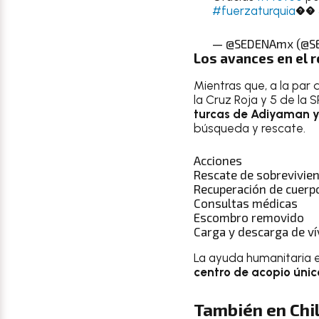
#fuerzaturquia
��
— @SEDENAmx (@S
Los avances en el r
Mientras que, a la par 
la Cruz Roja y 5 de la
turcas de Adiyaman y A
búsqueda y rescate.
Acciones
Rescate de sobrevivie
Recuperación de cuerp
Consultas médicas
Escombro removido
Carga y descarga de ví
La ayuda humanitaria e
centro de acopio únic
También en Chi