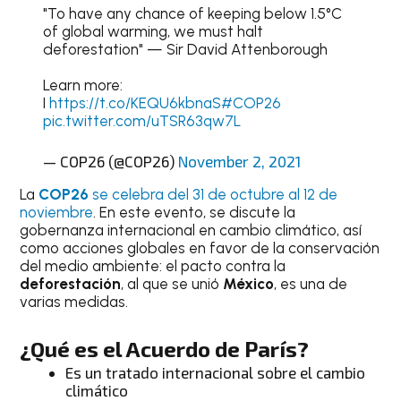
"To have any chance of keeping below 1.5°C
of global warming, we must halt
deforestation" — Sir David Attenborough
Learn more:
I
https://t.co/KEQU6kbnaS
#COP26
pic.twitter.com/uTSR63qw7L
— COP26 (@COP26)
November 2, 2021
La
COP26
se celebra del 31 de octubre al 12 de
noviembre
. En este evento, se discute la
gobernanza internacional en cambio climático, así
como acciones globales en favor de la conservación
del medio ambiente: el pacto contra la
deforestación
, al que se unió
México
, es una de
varias medidas.
¿Qué es el Acuerdo de París?
Es un tratado internacional sobre el cambio
climático