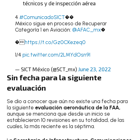
técnicos y de inspección aérea
4
#ComunicadoSICT
��
México sigue en proceso de Recuperar
Categoría 1 en Aviación:
@AFAC_mx
�
�
https://t.co/Gz0CKezeq0
1/4
pic.twitter.com/2LMYdOsn9I
— SICT México (@SCT_mx)
June 23, 2022
Sin fecha para la siguiente
evaluación
Se dio a conocer que aún no existe una fecha para
la siguiente
evaluación aeronáutica de la FAA,
aunque se menciona que desde un inicio se
establecieron 10 revisiones en su totalidad, de las
cuales, la más reciente es la séptima.