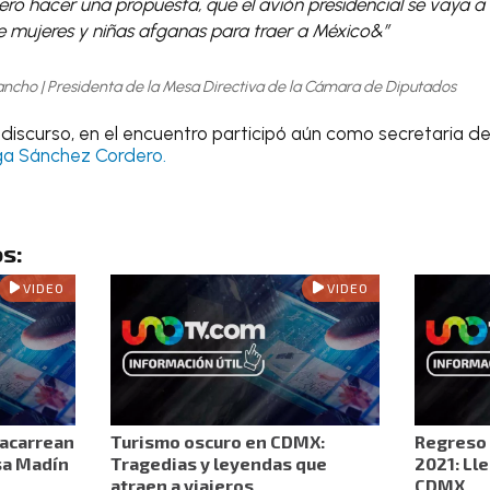
ro hacer una propuesta, que el avión presidencial se vaya a 
mujeres y niñas afganas para traer a México&”
ancho | Presidenta de la Mesa Directiva de la Cámara de Diputados
discurso, en el encuentro participó aún como secretaria d
ga Sánchez Cordero.
s:
VIDEO
VIDEO
 acarrean
Turismo oscuro en CDMX:
Regreso 
sa Madín
Tragedias y leyendas que
2021: Ll
atraen a viajeros
CDMX