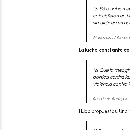
“& Sólo habían e
coincidieron en 
simultánea en nu
María Luisa Albores
La
lucha constante con
“& Que la misogi
política contra l
violencia contra 
Rosa Icela Rodrígue
Hubo propuestas. Una m