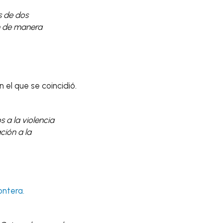
s de dos
n de manera
n el que se coincidió.
 a la violencia
ción a la
ontera.