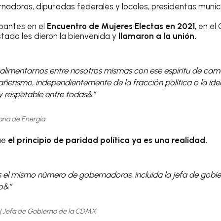
rnadoras, diputadas federales y locales, presidentas munic
ipantes en el
Encuentro de Mujeres Electas en 2021
, en el
stado les dieron la bienvenida y
llamaron a la unión.
limentarnos entre nosotros mismas con ese espíritu de cama
ñerismo, independientemente de la fracción política o la ide
 respetable entre todas&”
aria de Energía
que
el principio de paridad política ya es una realidad.
el mismo número de gobernadoras, incluida la jefa de gobie
co&”
| Jefa de Gobierno de la CDMX