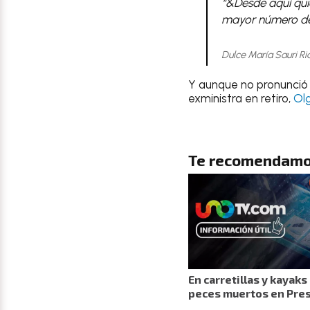
“&Desde aquí quie
mayor número de 
Dulce María Sauri Ri
Y aunque no pronunció 
exministra en retiro,
Ol
Te recomendamo
En carretillas y kayaks
peces muertos en Pre