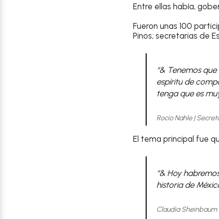
Entre ellas había, gobe
Fueron unas 100 partic
Pinos; secretarias de E
“& Tenemos que a
espíritu de compa
tenga que es muy
Rocío Nahle | Secret
El tema principal fue 
“& Hoy habremos 
historia de Méxi
Claudia Sheinbaum 