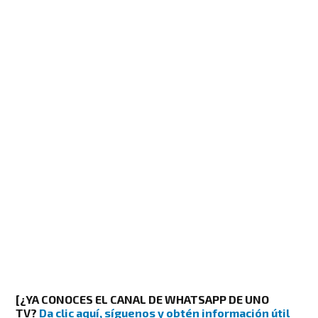
[¿YA CONOCES EL CANAL DE WHATSAPP DE UNO
TV?
Da clic aquí, síguenos y obtén información útil