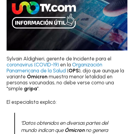
Sylvain Aldighieri, gerente de Incidente para el
coronavirus (COVID-19)
en la
Organización
Panamericana de la Salud
(
OPS
), dijo que aunque la
variante
Ómicron
muestra menor letalidad en
personas vacunadas, no debe verse como una
"simple
gripa
".
El especialista explicó:
"Datos obtenidos en diversas partes del
mundo indican que
Ómicron
no genera