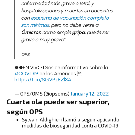
enfermedad más grave o letal, y
hospitalizaciones y muertes en pacientes
con
esquema de vacunación completo
son mínimas
, pero no debe verse a
Ómicron
como simple
gripa
; puede ser
grave o muy grave"
.
OPS
.
��EN VIVO I Sesión informativa sobre la
#COVID19
en las Américas 
https://t.co/SGVPz8Zl3A
— OPS/OMS (@opsoms)
January 12, 2022
Cuarta ola puede ser superior,
según OPS
Sylvain Aldighieri llamó a seguir aplicando
medidas de bioseguridad contra COVID-19