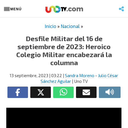
MENÚ
Inicio
»
Nacional
»
Desfile Militar del 16 de
septiembre de 2023: Heroico
Colegio Militar encabezará la
columna
13 septiembre, 2023
| 03:22
|
Sandra Moreno
-
Julio César
Sánchez Aguilar
| Uno TV