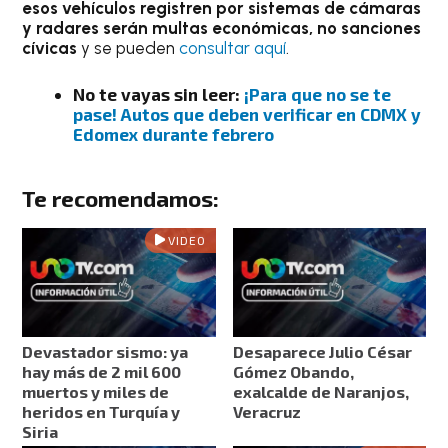
esos vehículos registren por sistemas de cámaras
y radares serán multas económicas, no sanciones
cívicas
y se pueden
consultar aquí
.
No te vayas sin leer:
¡Para que no se te
pase! Autos que deben verificar en CDMX y
Edomex durante febrero
Te recomendamos:
VIDEO
Devastador sismo: ya
Desaparece Julio César
hay más de 2 mil 600
Gómez Obando,
muertos y miles de
exalcalde de Naranjos,
heridos en Turquía y
Veracruz
Siria