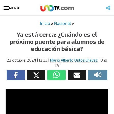
MENÚ
Inicio
»
Nacional
»
Ya está cerca: ¿Cuándo es el
próximo puente para alumnos de
educación básica?
22 octubre, 2024
| 12:33
|
Mario Alberto Ostos Chávez
| Uno
TV