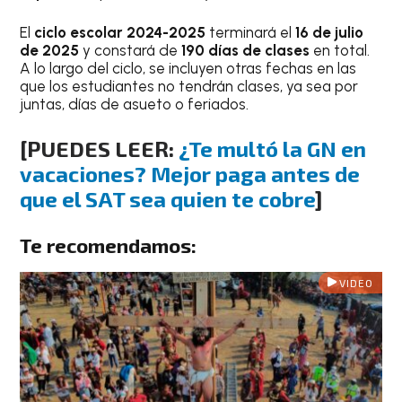
El
ciclo escolar 2024-2025
terminará el
16 de julio
de 2025
y constará de
190 días de clases
en total.
A lo largo del ciclo, se incluyen otras fechas en las
que los estudiantes no tendrán clases, ya sea por
juntas, días de asueto o feriados.
[PUEDES LEER:
¿Te multó la GN en
vacaciones? Mejor paga antes de
que el SAT sea quien te cobre
]
Te recomendamos:
VIDEO