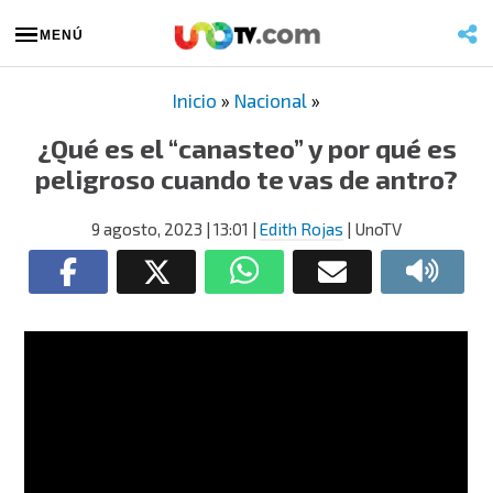
MENÚ
Inicio
»
Nacional
»
¿Qué es el “canasteo” y por qué es
peligroso cuando te vas de antro?
9 agosto, 2023
| 13:01
|
Edith Rojas
| UnoTV