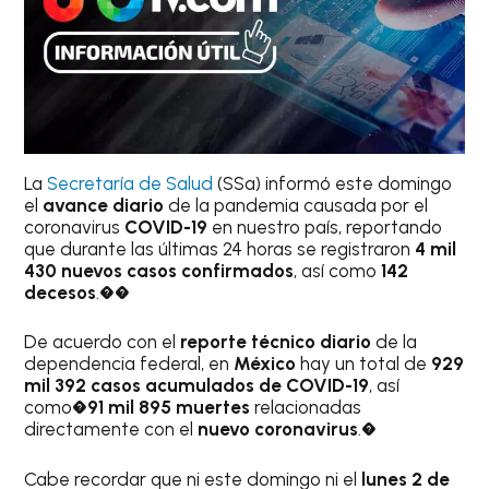
La
Secretaría de Salud
(SSa) informó este domingo
el
avance diario
de la pandemia causada por el
coronavirus
COVID-19
en nuestro país, reportando
que durante las últimas 24 horas se registraron
4 mil
430 nuevos casos confirmados
, así como
142
decesos
.��
De acuerdo con el
reporte técnico diario
de la
dependencia federal, en
México
hay un total de
929
mil 392 casos acumulados de COVID-19
, así
como�
91 mil 895 muertes
relacionadas
directamente con el
nuevo coronavirus
.�
Cabe recordar que ni este domingo ni el
lunes 2 de