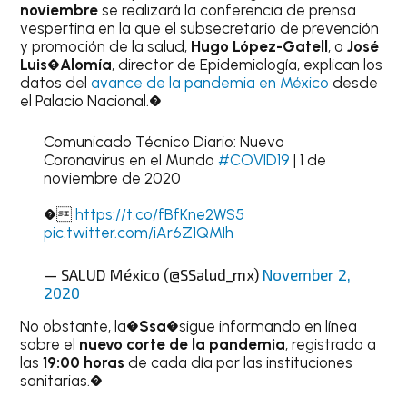
noviembre
se realizará la conferencia de prensa
vespertina en la que el subsecretario de prevención
y promoción de la salud,
Hugo López-Gatell
, o
José
Luis�Alomía
, director de Epidemiología, explican los
datos del
avance de la pandemia en México
desde
el Palacio Nacional.�
Comunicado Técnico Diario: Nuevo
Coronavirus en el Mundo
#COVID19
| 1 de
noviembre de 2020
�
https://t.co/fBfKne2WS5
pic.twitter.com/iAr6Z1QMIh
— SALUD México (@SSalud_mx)
November 2,
2020
No obstante, la�
Ssa
�sigue informando en línea
sobre el
nuevo corte de la pandemia
, registrado a
las
19:00 horas
de cada día por las instituciones
sanitarias.�