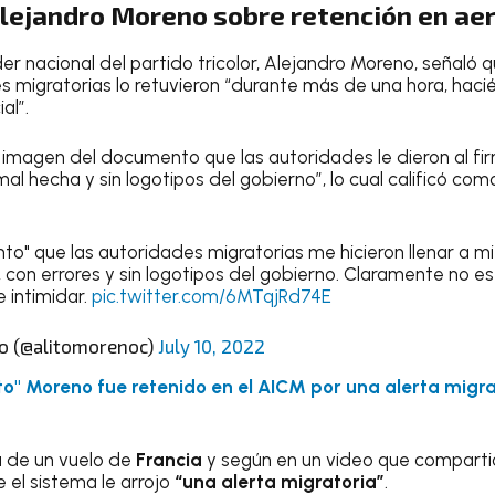
Alejandro Moreno sobre retención en ae
líder nacional del partido tricolor, Alejandro Moreno, señaló 
 migratorias lo retuvieron “durante más de una hora, haci
al”.
magen del documento que las autoridades le dieron al firma
mal hecha y sin logotipos del gobierno”, lo cual calificó com
to" que las autoridades migratorias me hicieron llenar a mi
 con errores y sin logotipos del gobierno. Claramente no es 
e intimidar.
pic.twitter.com/6MTqjRd74E
o (@alitomorenoc)
July 10, 2022
ito" Moreno fue retenido en el AICM por una alerta migr
a de un vuelo de
Francia
y según en un video que compartió e
 el sistema le arrojo
“una alerta migratoria”
.