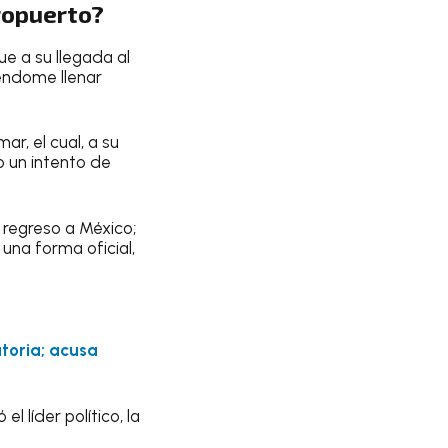
ropuerto?
que a su llegada al
éndome llenar
r, el cual, a su
o un intento de
 regreso a México;
una forma oficial,
atoria; acusa
l líder político, la