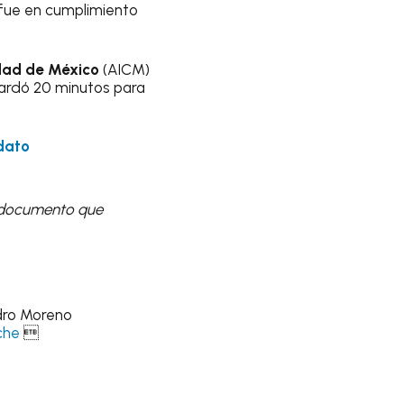
”, fue en cumplimiento
udad de México
(AICM)
“tardó 20 minutos para
dato
l documento que
ndro Moreno
he
