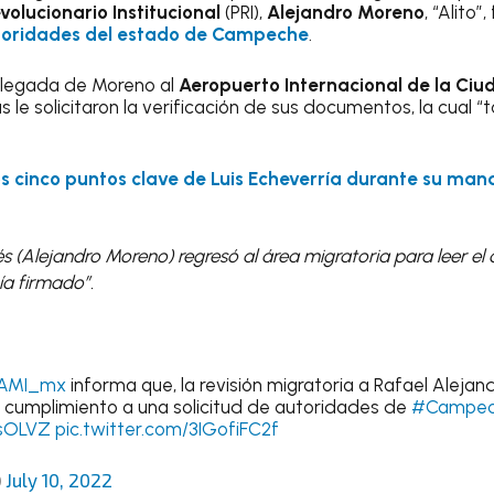
volucionario Institucional
(PRI),
Alejandro Moreno
, “Alito
toridades del estado de Campeche
.
 llegada de Moreno al
Aeropuerto Internacional de la Ci
 le solicitaron la verificación de sus documentos, la cual 
s cinco puntos clave de Luis Echeverría durante su man
és (Alejandro Moreno) regresó al área migratoria para leer e
a firmado”.
AMI_mx
informa que, la revisión migratoria a Rafael Aleja
n cumplimiento a una solicitud de autoridades de
#Campec
bsOLVZ
pic.twitter.com/3IGofiFC2f
)
July 10, 2022