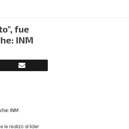
o", fue
che: INM
 le realizó al líder