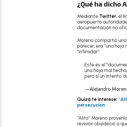
¿Qué ha dicho 
Mediante
Twitter
, el 
aeropuerto autoridades
documentación no ofici
Moreno compartió una i
parecer, era “una hoja 
“intimidar”.
Este es el "documen
una hoja mal hecha,
pero sí un intento d
— Alejandro Moren
Quizá te interese:
"Al
persecución
“Alito” Moreno provení
revisión obedeció a que