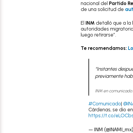
nacional del
Partido Re
de una solicitud de
au
El
INM
detalló que a la
autoridades migratorias
luego retirarse”.
Te recomendamos:
Lo
“Instantes despu
previamente habí
INM en comunicado.
#Comunicado
|
@IN
Cárdenas, se dio e
https://t.co/eLOC
— INM (@INAMI_mx