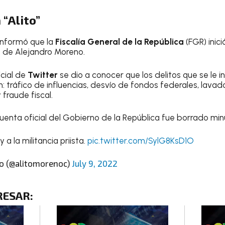
 “Alito”
informó que la
Fiscalía General de la República
(FGR) inic
a de Alejandro Moreno.
cial de
Twitter
se dio a conocer que los delitos que se le 
on: tráfico de influencias, desvío de fondos federales, lavad
 fraude fiscal.
 cuenta oficial del Gobierno de la República fue borrado mi
y a la militancia priista.
pic.twitter.com/SylG8KsD1O
o (@alitomorenoc)
July 9, 2022
RESAR
: