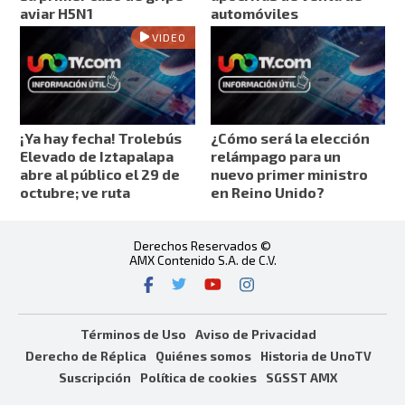
aviar H5N1
automóviles
VIDEO
¡Ya hay fecha! Trolebús
¿Cómo será la elección
Elevado de Iztapalapa
relámpago para un
abre al público el 29 de
nuevo primer ministro
octubre; ve ruta
en Reino Unido?
Derechos Reservados ©
AMX Contenido S.A. de C.V.
Términos de Uso
Aviso de Privacidad
Derecho de Réplica
Quiénes somos
Historia de UnoTV
Suscripción
Política de cookies
SGSST AMX