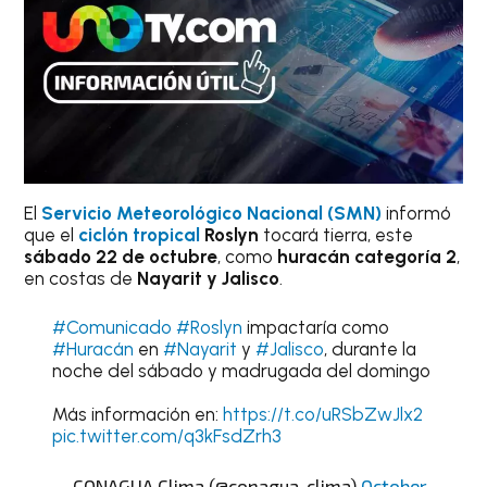
El
Servicio Meteorológico Nacional (SMN)
informó
que el
ciclón tropical
Roslyn
tocará tierra, este
sábado 22 de octubre
, como
huracán categoría 2
,
en costas de
Nayarit y Jalisco
.
#Comunicado
#Roslyn
impactaría como
#Huracán
en
#Nayarit
y
#Jalisco
, durante la
noche del sábado y madrugada del domingo
Más información en:
https://t.co/uRSbZwJlx2
pic.twitter.com/q3kFsdZrh3
— CONAGUA Clima (@conagua_clima)
October