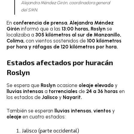
Alejandra Méndez Girón, coordinadora general
del SMN.
En
conferencia de prensa
,
Alejandra Méndez
Girón
informó que a las
13:00 horas, Roslyn
se
localizaba a
305 kilómetros al sur de Manzanillo,
Colima,
con vientos sostenidos de
100 kilómetros
por hora y ráfagas de 120 kilómetros por hora.
Estados afectados por huracán
Roslyn
Se espera que
Roslyn
ocasione
oleaje elevado
y
lluvias intensas
a
torrenciales
de
24 a 36 horas
en
los estados de
Jalisco
y
Nayarit.
También se esperan
lluvias intensas
,
vientos
y
oleaje
en cuatro estados:
Jalisco (parte occidental)