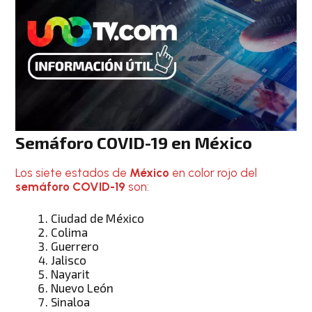
Semáforo COVID-19
en
México
Los siete estados de
México
en color rojo del
semáforo COVID-19
son:
Ciudad de México
Colima
Guerrero
Jalisco
Nayarit
Nuevo León
Sinaloa