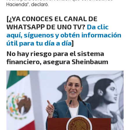
Hacienda”, declaró.
[¿YA CONOCES EL CANAL DE
WHATSAPP DE UNO TV?
Da clic
aquí, síguenos y obtén información
útil para tu día a día
]
No hay riesgo para el sistema
financiero, asegura Sheinbaum