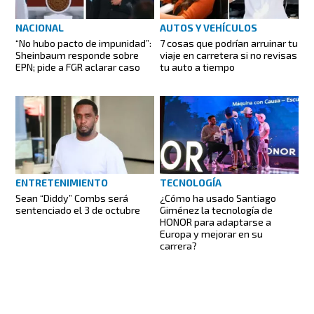
NACIONAL
AUTOS Y VEHÍCULOS
“No hubo pacto de impunidad”:
7 cosas que podrían arruinar tu
Sheinbaum responde sobre
viaje en carretera si no revisas
EPN; pide a FGR aclarar caso
tu auto a tiempo
ENTRETENIMIENTO
TECNOLOGÍA
Sean “Diddy” Combs será
¿Cómo ha usado Santiago
sentenciado el 3 de octubre
Giménez la tecnología de
HONOR para adaptarse a
Europa y mejorar en su
carrera?