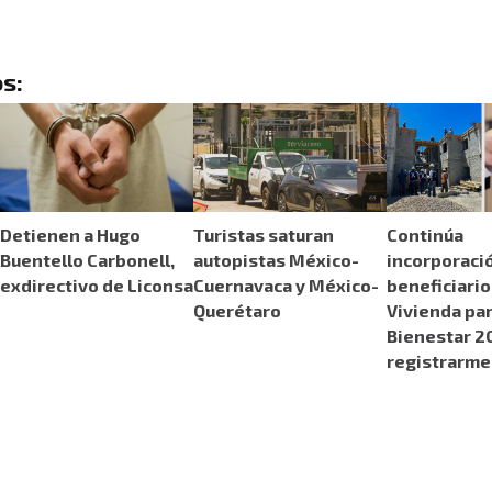
s:
Detienen a Hugo
Turistas saturan
Continúa
Buentello Carbonell,
autopistas México-
incorporaci
exdirectivo de Liconsa
Cuernavaca y México-
beneficiario
Querétaro
Vivienda par
Bienestar 2
registrarme