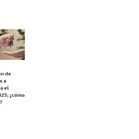
ón de
s a
a el
025; ¿cómo
?