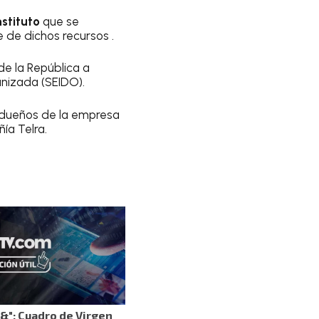
nstituto
que se
de dichos recursos .
 de la República a
anizada (SEIDO).
 dueños de la empresa
ía Telra.
e&": Cuadro de Virgen