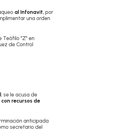
saqueo
al Infonavit,
por
mplimentar una orden
e Teófilo "Z" en
uez de Control
l
, se le acusa de
 con recursos de
erminación anticipada
omo secretario del