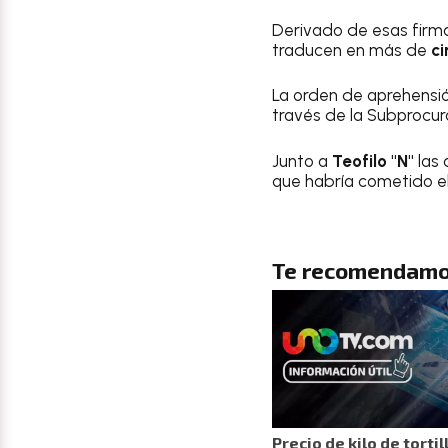
Derivado de esas firm
traducen en más de
ci
La orden de aprehensi
través de la Subprocur
Junto a
Teofilo "N"
las
que habría cometido e
Te recomendamo
Precio de kilo de torti