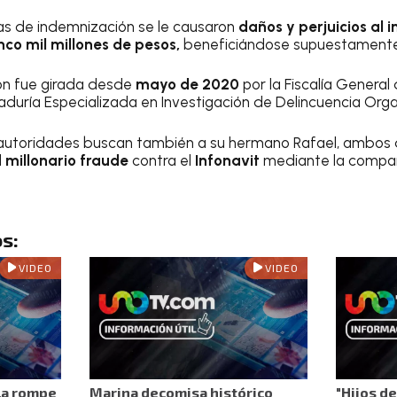
as de indemnización se le causaron
daños y perjuicios al i
nco mil millones de pesos,
beneficiándose supuestamente 
ón fue girada desde
mayo de 2020
por la Fiscalía General
aduría Especializada en Investigación de Delincuencia Org
 autoridades buscan también a su hermano Rafael, ambos
l
millonario fraude
contra el
Infonavit
mediante la compañ
s:
VIDEO
VIDEO
lla rompe
Marina decomisa histórico
"Hijos d