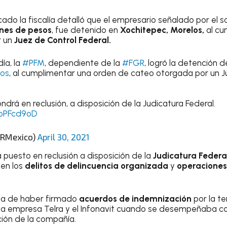
ado la fiscalía detalló que el empresario señalado por el 
ones de pesos
, fue detenido en
Xochitepec, Morelos,
al cu
 un
Juez de Control Federal.
ía, la
#PFM
, dependiente de la
#FGR
, logró la detención d
os
, al cumplimentar una orden de cateo otorgada por un J
ndrá en reclusión, a disposición de la Judicatura Federal.
OoPFcd9oD
GRMexico)
April 30, 2021
 puesto en reclusión a disposición de la
Judicatura Federa
en los
delitos de delincuencia organizada
y
operaciones
ñala de haber firmado
acuerdos de indemnización
por la t
 la empresa Telra y el Infonavit cuando se desempeñaba c
ión de la compañía.