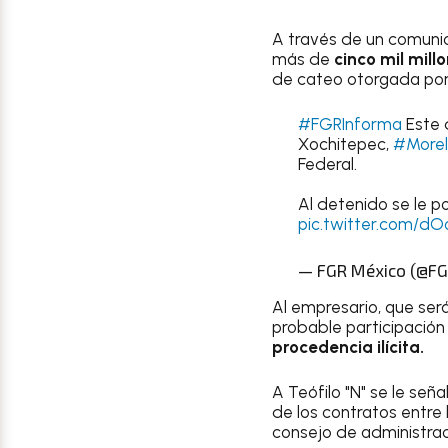
A través de un comunic
más de
cinco mil mill
de cateo otorgada por
#FGRInforma
Este d
Xochitepec,
#Morel
Federal.
Al detenido se le po
pic.twitter.com/d
— FGR México (@F
Al empresario, que será
probable participación 
procedencia ilícita.
A Teófilo "N" se le se
de los contratos entre
consejo de administrac