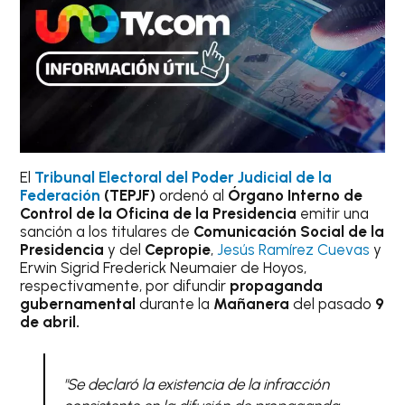
El
Tribunal Electoral del Poder Judicial de la
Federación
(TEPJF)
ordenó al
Órgano Interno de
Control de la Oficina de la Presidencia
emitir una
sanción a los titulares de
Comunicación Social de la
Presidencia
y del
Cepropie
,
Jesús Ramírez Cuevas
y
Erwin Sigrid Frederick Neumaier de Hoyos,
respectivamente, por difundir
propaganda
gubernamental
durante la
Mañanera
del pasado
9
de abril.
"Se declaró la existencia de la infracción