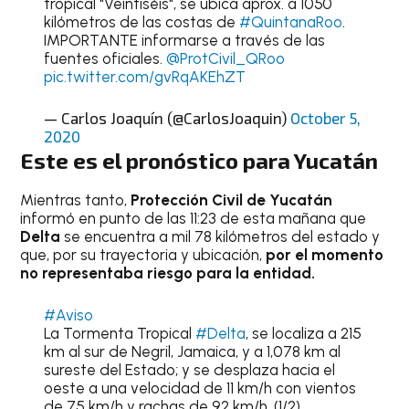
tropical "Veintiséis", se ubica aprox. a 1050
kilómetros de las costas de
#QuintanaRoo
.
IMPORTANTE informarse a través de las
fuentes oficiales.
@ProtCivil_QRoo
pic.twitter.com/gvRqAKEhZT
— Carlos Joaquín (@CarlosJoaquin)
October 5,
2020
Este es el pronóstico para Yucatán
Mientras tanto,
Protección Civil de Yucatán
informó en punto de las 11:23 de esta mañana que
Delta
se encuentra a mil 78 kilómetros del estado y
que, por su trayectoria y ubicación,
por el momento
no representaba riesgo para la entidad.
#Aviso
La Tormenta Tropical
#Delta
, se localiza a 215
km al sur de Negril, Jamaica, y a 1,078 km al
sureste del Estado; y se desplaza hacia el
oeste a una velocidad de 11 km/h con vientos
de 75 km/h y rachas de 92 km/h. (1/2)