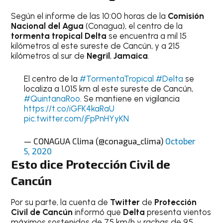
Según el informe de las 10:00 horas de la
Comisión
Nacional del Agua
(Conagua), el centro de la
tormenta tropical Delta
se encuentra a mil 15
kilómetros al este sureste de Cancún, y a 215
kilómetros al sur de
Negril
,
Jamaica
.
El centro de la
#TormentaTropical
#Delta
se
localiza a 1,015 km al este sureste de Cancún,
#QuintanaRoo
. Se mantiene en vigilancia
https://t.co/iGFK4kaRaU
pic.twitter.com/jFpPnHYyKN
— CONAGUA Clima (@conagua_clima)
October
5, 2020
Esto dice Protección Civil de
Cancún
Por su parte, la cuenta de
Twitter
de
Protección
Civil de Cancún
informó que
Delta
presenta vientos
máximos sostenidos de 75 km/h y rachas de 95