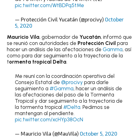
pic.twitter.com/WtBDPq5tMe
— Protección Civil Yucatán (@procivy)
October
5, 2020
Mauricio Vila
, gobernador de
Yucatán
, informó que
se reunió con autoridades de
Protección Civil
para
hacer un análisis de las afectaciones de
Gamma
, así
como para dar seguimiento a la trayectoria de la
t
ormenta tropical Delta
.
Me reuní con la coordinación operativa del
Consejo Estatal de
@procivy
para darle
seguimiento a
#Gamma
, hacer un análisis de
las afectaciones del paso de la Tormenta
Tropical y dar seguimiento a la trayectoria de
la tormenta tropical
#Delta
. Pedimos se
mantengan al pendiente.
pic.twitter.com/xcHYp38OcN
— Mauricio Vila (@MauVila)
October 5, 2020