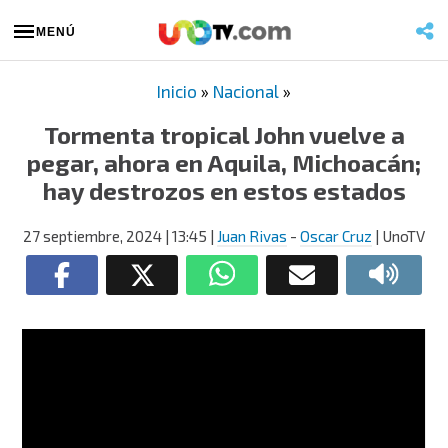
MENÚ
Inicio
»
Nacional
»
Tormenta tropical John vuelve a
pegar, ahora en Aquila, Michoacán;
hay destrozos en estos estados
27 septiembre, 2024
| 13:45
|
Juan Rivas
-
Oscar Cruz
| UnoTV